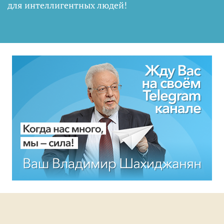
для интеллигентных людей
!