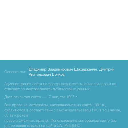
Владимир Владимирович Шахиджанян
,
Дмитрий
Основатели:
Анатольевич Волков
Администрация сайта не всегда разделяет мнения авторов и не
отвечает за достоверность публикуемых данных.
Дата открытия сайта — 17 августа 1997 г.
Все права на материалы, находящиемся на сайте 1001.ru,
охраняются в соответствии с законодательством РФ, в том числе,
об авторском
праве и смежных правах. Использование материалов сайте без
разрешения владельца сайта ЗАПРЕЩЕНО!