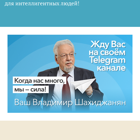
для интеллигентных людей
!