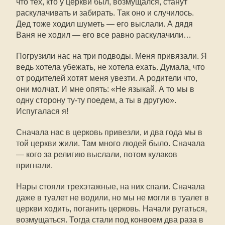
что тех, кто у церкви был, возмущался, станут
раскулачивать и забирать. Так оно и случилось.
Дед тоже ходил шуметь — его выслали. А дядя
Ваня не ходил — его все равно раскулачили…
Погрузили нас на три подводы. Меня привязали. Я
ведь хотела убежать, не хотела ехать. Думала, что
от родителей хотят меня увезти. А родители что,
они молчат. И мне опять: «Не языкай. А то мы в
одну сторону ту-ту поедем, а ты в другую».
Испугалася я!
Сначала нас в церковь привезли, и два года мы в
той церкви жили. Там много людей было. Сначала
— кого за религию выслали, потом кулаков
пригнали.
Нары стояли трехэтажные, на них спали. Сначала
даже в туалет не водили, но мы не могли в туалет в
церкви ходить, поганить церковь. Начали ругаться,
возмущаться. Тогда стали под конвоем два раза в