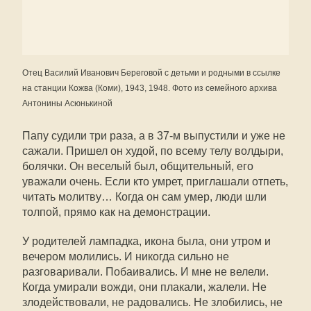
Отец Василий Иванович Береговой с детьми и родными в ссылке
на станции Кожва (Коми), 1943, 1948. Фото из семейного архива
Антонины Асюнькиной
Папу судили три раза, а в 37-м выпустили и уже не
сажали. Пришел он худой, по всему телу волдыри,
болячки. Он веселый был, общительный, его
уважали очень. Если кто умрет, приглашали отпеть,
читать молитву… Когда он сам умер, люди шли
толпой, прямо как на демонстрации.
У родителей лампадка, икона была, они утром и
вечером молились. И никогда сильно не
разговаривали. Побаивались. И мне не велели.
Когда умирали вожди, они плакали, жалели. Не
злодействовали, не радовались. Не злобились, не