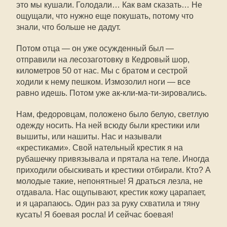
это мы кушали. Голодали… Как вам сказать… Не
ощущали, что нужно еще покушать, потому что
знали, что больше не дадут.
Потом отца — он уже осужденный был —
отправили на лесозаготовку в Кедровый шор,
километров 50 от нас. Мы с братом и сестрой
ходили к нему пешком. Измозолил ноги — все
равно идешь. Потом уже ак-кли-ма-ти-зировались.
Нам, федоровцам, положено было белую, светлую
одежду носить. На ней всюду были крестики или
вышиты, или нашиты. Нас и называли
«крестиками». Свой нательный крестик я на
рубашечку привязывала и прятала на теле. Иногда
приходили обыскивать и крестики отбирали. Кто? А
молодые такие, непонятные! Я драться лезла, не
отдавала. Нас ощупывают, крестик кожу царапает,
и я царапаюсь. Один раз за руку схватила и тяну
кусать! Я боевая росла! И сейчас боевая!