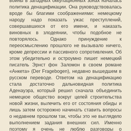
войны в западных оккупационных зонах началась
политика денацификации. Она руководствовалась
вроде бы благими соображениями: немецкому
народу надо показать ужас преступлений,
совершавшихся от его имени, и наказать
виновных в злодеянии, чтобы подобное не
повторялось. Однако принуждение к
переосмыслению прошлого не вызывало ничего,
кроме депрессии и пассивного сопротивления. Об
этом убедительно и остроумно пишет немецкий
писатель Эрнст фон Заломон в своем романе
«Анкета» (Der Fragebogen), недавно вышедшем в
русском переводе. Ответом на денацификацию
стала достаточно дальновидная политика
Аденауэра, который решил сначала объединить
немецкое общество вокруг целей строительства
новой жизни, вылечить его от состояния обиды и
лишь затем осторожно начинать ставить вопросы
о недавнем прошлом так, чтобы это не выглядело
выполнением задания внешних сил. Именно
поэтому я очень не люблю разговоры о