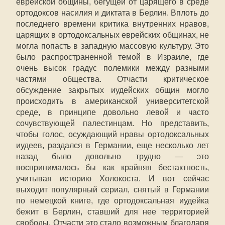
еврейской общины, бегущей от царящего в среде
ортодоксов насилия и диктата в Берлин. Вплоть до
последнего времени критика внутренних нравов,
царящих в ортодоксальных еврейских общинах, не
могла попасть в западную массовую культуру. Это
было распространенной темой в Израиле, где
очень высок градус полемики между разными
частями общества. Отчасти критическое
обсуждение закрытых иудейских общин могло
происходить в американской университетской
среде, в принципе довольно левой и часто
сочувствующей палестинцам. Но представить,
чтобы голос, осуждающий нравы ортодоксальных
иудеев, раздался в Германии, еще несколько лет
назад было довольно трудно — это
воспринималось бы как крайняя бестактность,
учитывая историю Холокоста. И вот сейчас
выходит популярный сериал, снятый в Германии
по немецкой книге, где ортодоксальная иудейка
бежит в Берлин, ставший для нее территорией
свободы. Отчасти это стало возможным благодаря