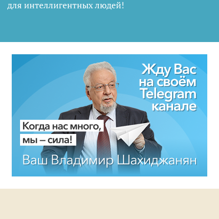
для интеллигентных людей
!