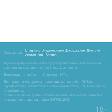
Владимир Владимирович Шахиджанян
,
Дмитрий
Основатели:
Анатольевич Волков
Администрация сайта не всегда разделяет мнения авторов и не
отвечает за достоверность публикуемых данных.
Дата открытия сайта — 17 августа 1997 г.
Все права на материалы, находящиемся на сайте 1001.ru,
охраняются в соответствии с законодательством РФ, в том числе,
об авторском
праве и смежных правах. Использование материалов сайте без
разрешения владельца сайта ЗАПРЕЩЕНО!
18+