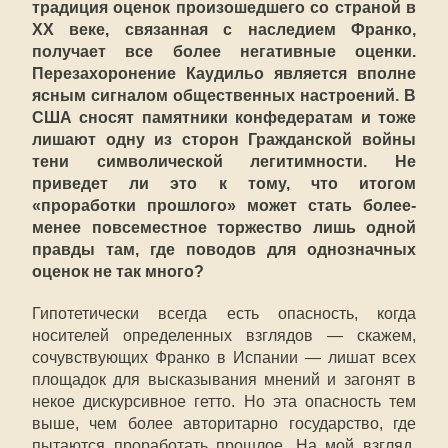
традиция оценок произошедшего со страной в
XX веке, связанная с наследием Франко,
получает все более негативные оценки.
Перезахоронение Каудильо является вполне
ясным сигналом общественных настроений. В
США сносят памятники конфедератам и тоже
лишают одну из сторон Гражданской войны
тени символической легитимности. Не
приведет ли это к тому, что итогом
«проработки прошлого» может стать более-
менее повсеместное торжество лишь одной
правды там, где поводов для однозначных
оценок не так много?
Гипотетически всегда есть опасность, когда
носителей определенных взглядов — скажем,
сочувствующих Франко в Испании — лишат всех
площадок для высказывания мнений и загонят в
некое дискурсивное гетто. Но эта опасность тем
выше, чем более авторитарно государство, где
пытаются проработать прошлое. На мой взгляд,