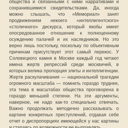
общества и связанными с ними нарративами и
сохранившимися свидетельствами. Да, иногда
можно слышать, что «Мемориал» занят
продвижением некоего «интеллигентского»
«столичного» дискурса, который якобы имеет
опосредованное отношение к полноценному
осуждению палачей и их наследников. Но это
верно лишь постольку, поскольку по объективным
причинам присутствует этот самый перекос. У
Соловецкого камня в Москве каждый год читают
имена жертв репрессий среди москвичей, в
которых велика пропорция элиты и интеллигенции.
Жертв раскулачивания — национальной трагедии
огромного масштаба — помнить гораздо труднее,
эта тема в масштабах общества проговорена в
гораздо меньшей степени. На эти аргументы,
наверное, не надо как-то специально отвечать.
Важно продолжать методично рассказывать о
картине конкретных преступлений, отдавая себе
отчет о диспропорциях имеющейся у нас картины
и стараясь по возможности ее выправлять.