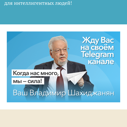
для интеллигентных людей
!