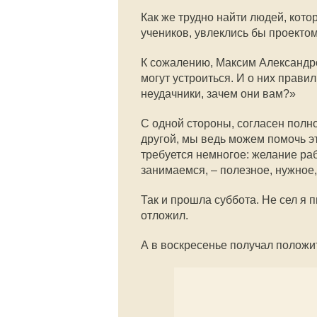
Как же трудно найти людей, кот
учеников, увлеклись бы проектом 
К сожалению, Максим Александро
могут устроиться. И о них прави
неудачники, зачем они вам?»
С одной стороны, согласен полн
другой, мы ведь можем помочь э
требуется немногое: желание раб
занимаемся, – полезное, нужное,
Так и прошла суббота. Не сел я 
отложил.
А в воскресенье получал положи