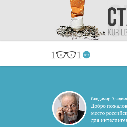
Владимир Владим
Добро пожалов
место российс
для интеллиге