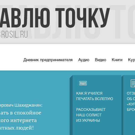
Дневник предпринимателя
Аудио
Видео
Книги
Ку
КАК Я УЧИЛСЯ
ОТЗ
ПЕЧАТАТЬ ВСЛЕПУЮ
ОБ 
«КУ
ирович Шахиджанян:
РАССКАЗЫВАЕТ
БРО
ать в спокойное
НАШ СОЛИСТ
кого интернета
ИЗ УКРАИНЫ
нтных людей
!