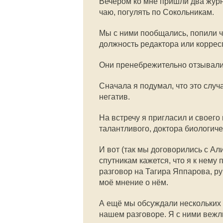
Вечером ко мне пришли два журн
чаю, погулять по Сокольникам.
Мы с ними пообщались, попили ч
должность редактора или коррес
Они пренебрежительно отзывалис
Сначала я подумал, что это случ
негатив.
На встречу я пригласил и своего
талантливого, доктора биологиче
И вот (так мы договорились с А
спутникам кажется, что я к нему
разговор на Тагира Яппарова, р
моё мнение о нём.
А ещё мы обсуждали нескольких 
нашем разговоре. Я с ними веж