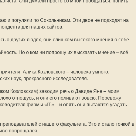
алиста. Они думали просто со мной пообщаться, попить
аю и погуляли по Сокольникам. Эти двое не подходят на
пондента для наших сайтов.
ь о других людях, они слишком высокого мнения о себе.
айность. Но о ком ни попрошу их высказать мнение – всё
 приятеля, Алика Козловского – человека умного,
ских наук, прекрасного исследователя.
ликом Козловским) заводим речь о Давиде Яне – моим
 плохо отношусь, и они его поливают вовсю. Перевожу
уководителя фирмы «IT» – и опять они пытаются угадать
преподавателей с нашего факультета. Это и стало точкой в
ливо попрощался.