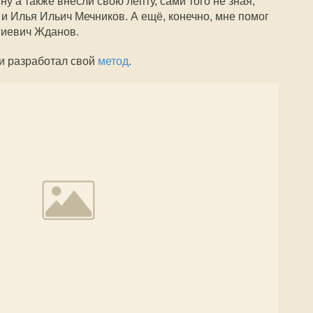
ну а также внесли свою лепту, сами того не зная,
 Илья Ильич Мечников. А ещё, конечно, мне помог
гиевич Жданов.
 и разработал свой
метод
.