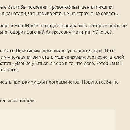
орые были бы искренни, трудолюбивы, ценили наших
и работали, что называется, не на страх, а на совесть.
вич в HeadHunter находит середнячков, которые нигде не
льно говорит Евгений Алексеевич Никитин: «Это всё
остью с Никитиным: нам нужны успешные люди. Но с
тим «неудачникам» стать «удачниками». А от соискателей
отать, умение учиться и вера в то, что дело, которым мы
 важное.
писать программу для программистов. Поругал себя, но
тельные эмоции.