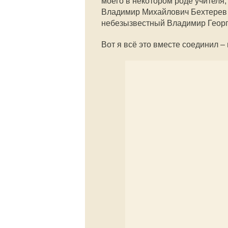
моего в некотором роде учителя, 
Владимир Михайлович Бехтерев и
небезызвестный Владимир Геор
Вот я всё это вместе соединил –