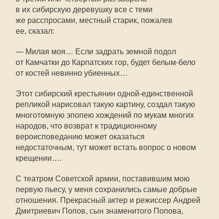
в их сибирскую деревушку все с теми
же расспросами, местный старик, пожалев
ее, сказал:
— Милая моя… Если задрать земной подол
от Камчатки до Карпатских гор, будет белым-бело
от костей невинно убиенных…
Этот сибирский крестьянин одной-единственной
репликой нарисовал такую картину, создал такую
многотомную эпопею хождений по мукам многих
народов, что возврат к традиционному
вероисповеданию может оказаться
недостаточным, тут может встать вопрос о новом
крещении….
С театром Советской армии, поставившим мою
первую пьесу, у меня сохранились самые добрые
отношения. Прекрасный актер и режиссер Андрей
Дмитриевич Попов, сын знаменитого Попова,