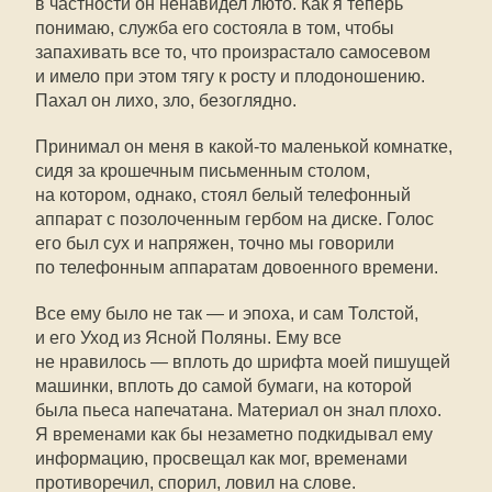
в частности он ненавидел люто. Как я теперь
понимаю, служба его состояла в том, чтобы
запахивать все то, что произрастало самосевом
и имело при этом тягу к росту и плодоношению.
Пахал он лихо, зло, безоглядно.
Принимал он меня в
какой-то
маленькой комнатке,
сидя за крошечным письменным столом,
на котором, однако, стоял белый телефонный
аппарат с позолоченным гербом на диске. Голос
его был сух и напряжен, точно мы говорили
по телефонным аппаратам довоенного времени.
Все ему было не так — и эпоха, и сам Толстой,
и его Уход из Ясной Поляны. Ему все
не нравилось — вплоть до шрифта моей пишущей
машинки, вплоть до самой бумаги, на которой
была пьеса напечатана. Материал он знал плохо.
Я временами как бы незаметно подкидывал ему
информацию, просвещал как мог, временами
противоречил, спорил, ловил на слове.