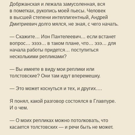
Добржанская и лежала замусоленная, вся
в пометках, рукопись моей пьесы. Человек
в высшей степени интеллигентный, Андрей
Дмитриевич долго мялся, не зная, с чего начать.
— Скажите… Ион Пантелеевич… если встанет
вопрос… ээээ… в таком плане, что… эээ… для
начала работы придется… поступиться
несколькими репликами?
— Вы имеете в виду мои реплики или
толстовские? Они там идут вперемешку.
— Это может коснуться и тех, и других….
Я понял, какой разговор состоялся в Главпуре.
И о чем.
— О моих репликах можно потолковать, что
касается толстовских — и речи быть не может.