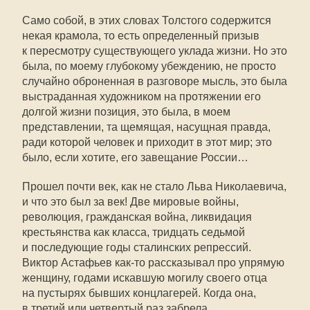
Само собой, в этих словах Толстого содержится
некая крамола, то есть определенный призыв
к пересмотру существующего уклада жизни. Но это
была, по моему глубокому убеждению, не просто
случайно оброненная в разговоре мысль, это была
выстраданная художником на протяжении его
долгой жизни позиция, это была, в моем
представлении, та щемящая, насущная правда,
ради которой человек и приходит в этот мир; это
было, если хотите, его завещание России…
Прошел почти век, как не стало Льва Николаевича,
и что это был за век! Две мировые войны,
революция, гражданская война, ликвидация
крестьянства как класса, тридцать седьмой
и последующие годы сталинских репрессий.
Виктор Астафьев
как-то
рассказывал про упрямую
женщину, годами искавшую могилу своего отца
на пустырях бывших концлагерей. Когда она,
в третий или четвертый раз забрела