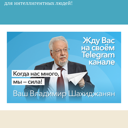
для интеллигентных людей
!