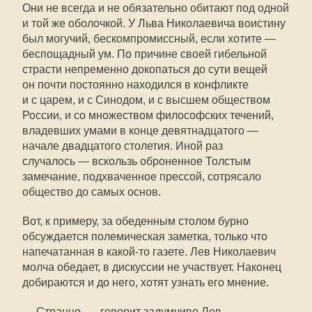
Они не всегда и не обязательно обитают под одной
и той же оболочкой. У Льва Николаевича воистину
был могучий, бескомпромиссный, если хотите —
беспощадный ум. По причине своей гибельной
страсти непременно докопаться до сути вещей
он почти постоянно находился в конфликте
и с царем, и с Синодом, и с высшем обществом
России, и со множеством философских течений,
владевших умами в конце девятнадцатого —
начале двадцатого столетия. Иной раз
случалось — вскользь оброненное Толстым
замечание, подхваченное прессой, сотрясало
общество до самых основ.
Вот, к примеру, за обеденным столом бурно
обсуждается полемическая заметка, только что
напечатанная в
какой-то
газете. Лев Николаевич
молча обедает, в дискуссии не участвует. Наконец
добираются и до него, хотят узнать его мнение.
— Странно, — говорит задумчиво Лев