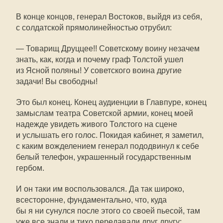
В конце концов, генерал Востоков, выйдя из себя,
с солдатской прямолинейностью отрубил:
— Товарищ Друццее!! Советскому воину незачем
знать, как, когда и почему граф Толстой ушел
из Ясной поляны! У советского воина другие
задачи! Вы свободны!
Это был конец. Конец аудиенции в Главпуре, конец
замыслам театра Советской армии, конец моей
надежде увидеть живого Толстого на сцене
и услышать его голос. Покидая кабинет, я заметил,
с каким вожделением генерал пододвинул к себе
белый телефон, украшенный государственным
гербом.
И он таки им воспользовался. Да так широко,
всесторонне, фундаментально, что, куда
бы я ни сунулся после этого со своей пьесой, там
уже все знали и тихо передавали друг другу: