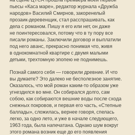
пьесы «Каса маре», редактор журнала «Дружба
народов» Василий Смирнов, закоренелый
прозаик-деревенщик, стал расспрашивать, как
дела с романом. Пишу я его или нет, он даже
не поинтересовался, потому что в ту пору все
писали романы. Заключили договор и выплатили
под него аванс, прекрасно понимая что, живя
в однокомнатной квартире с двумя малыми
детьми, трехтомную эпопею не поднимешь.
Познай самого себя — говорили древние. И что
вы думаете? Это далеко не бесполезное занятие.
Оказалось, что мой роман
каким-то
образом уже
угнездился во мне. Он собирался долго, сам
собою, как собираются вешние воды после схода
снежных покровов, и первая его часть, «Степные
баллады», сложилась, вернее говоря, спелась
легко, за одно лето, и уже в начале следующего,
1963 года, была напечатана. Однако шум вокруг
этого романа возник еще до его появления