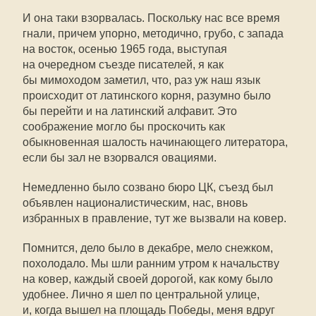
И она таки взорвалась. Поскольку нас все время
гнали, причем упорно, методично, грубо, с запада
на восток, осенью 1965 года, выступая
на очередном съезде писателей, я как
бы мимоходом заметил, что, раз уж наш язык
происходит от латинского корня, разумно было
бы перейти и на латинский алфавит. Это
соображение могло бы проскочить как
обыкновенная шалость начинающего литератора,
если бы зал не взорвался овациями.
Немедленно было созвано бюро ЦК, съезд был
объявлен националистическим, нас, вновь
избранных в правление, тут же вызвали на ковер.
Помнится, дело было в декабре, мело снежком,
похолодало. Мы шли ранним утром к начальству
на ковер, каждый своей дорогой, как кому было
удобнее. Лично я шел по центральной улице,
и, когда вышел на площадь Победы, меня вдруг