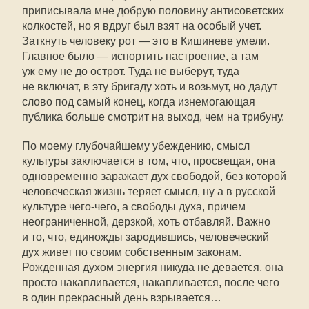
приписывала мне добрую половину антисоветских
колкостей, но я вдруг был взят на особый учет.
Заткнуть человеку рот — это в Кишиневе умели.
Главное было — испортить настроение, а там
уж ему не до острот. Туда не выберут, туда
не включат, в эту бригаду хоть и возьмут, но дадут
слово под самый конец, когда изнемогающая
публика больше смотрит на выход, чем на трибуну.
По моему глубочайшему убеждению, смысл
культуры заключается в том, что, просвещая, она
одновременно заражает дух свободой, без которой
человеческая жизнь теряет смысл, ну а в русской
культуре чего-чего, а свободы духа, причем
неограниченной, дерзкой, хоть отбавляй. Важно
и то, что, единожды зародившись, человеческий
дух живет по своим собственным законам.
Рожденная духом энергия никуда не девается, она
просто накапливается, накапливается, после чего
в один прекрасный день взрывается…