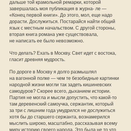
дальше той крамольной ремарки, которой
завершалась моя публикация в журна- ле —
«Конец первой книги». До этого, мол, еще надо
дорасти. Дослужиться. Постарайся найти общий
язык с местным начальством. С другой стороны,
вторая книга романа уже существовала,
не написать ее было невозможно.
Что делать? Ехать в Москву. Свет идет с востока,
гласит древняя мудрость.
По дороге в Москву я долго размышлял
на вагонной полке — чем те безобидные картинки
народной жизни могли так задеть кишиневских
самодуров? Скорее всего, дыханием истории.
Партия не могла и мысли допустить, что
какой-то
там деревенский самоучка, сержантик, который
за три с лишним года умудрился не дослужиться
хотя бы до старшего сержанта, вознамерился
мыслить широко, масштабно, рассказывая всему
миру историю своего народа. Это была не то что