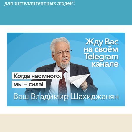
для интеллигентных людей
!