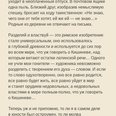
уходит в неоплаченный отпуск. В почтовом ящике
одна пыль. Близкий друг, изобразив немыслимую
спешку, бросает на ходу таинственное: «Не знаю,
чего они от тебя хотят, ей же ей — не знаю…»
Родные из деревни не отвечают на письма.
Разделяй и властвуй — это римское изобретение
стало универсальным, оно использовалось
в глубокой древности и используется до сих пор
во всем мире, что уж говорить о Кишиневе, над
которым витают остатки латинской речи… Одного
не учли мои гонители — художника невозможно
разделить с творением его духа — словом. И если
то слово одухотворенно, оно все равно родится,
все равно будет жить, все равно уйдет в мир
и станет орудием недовольных, а недовольных
властями в мире полным-полно, что уж говорить
о Кишиневе…
Теперь уж и не припомню, то ли я в самом деле
в юности был остроумен, то ли молва