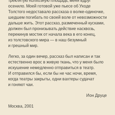
треклятую Колхозную площадь, меня вдруг
осенило. Моей готовой уже пьесе об Уходе
Толстого недоставало рассказа о волке-одиночке,
шедшем погибать по своей воле от невозможности
дальше жить. Этот рассказ, размеченный кусками,
должен был пронизывать действие насквозь,
перекинув мостик от начала века в его конец,
из толстовского мира — в наш безумный
и грешный мир.
Легко, за один вечер, рассказ был написан и так
естественно врос в живую ткань, что у меня было
искушение немедленно отправиться в театр.
И отправился бы, если бы не час ночи, время,
когда театры закрыты, одни вахтеры судачат
и гоняют чаи.
Ион Друце
Москва, 2001