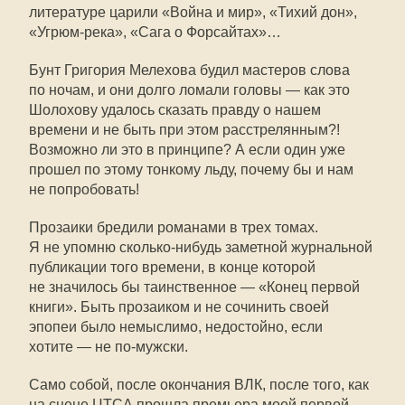
литературе царили «Война и мир», «Тихий дон»,
«Угрюм-река», «Сага о Форсайтах»…
Бунт Григория Мелехова будил мастеров слова
по ночам, и они долго ломали головы — как это
Шолохову удалось сказать правду о нашем
времени и не быть при этом расстрелянным?!
Возможно ли это в принципе? А если один уже
прошел по этому тонкому льду, почему бы и нам
не попробовать!
Прозаики бредили романами в трех томах.
Я не упомню сколько-нибудь заметной журнальной
публикации того времени, в конце которой
не значилось бы таинственное — «Конец первой
книги». Быть прозаиком и не сочинить своей
эпопеи было немыслимо, недостойно, если
хотите — не
по-мужски
.
Само собой, после окончания ВЛК, после того, как
на сцене ЦТСА прошла премьера моей первой