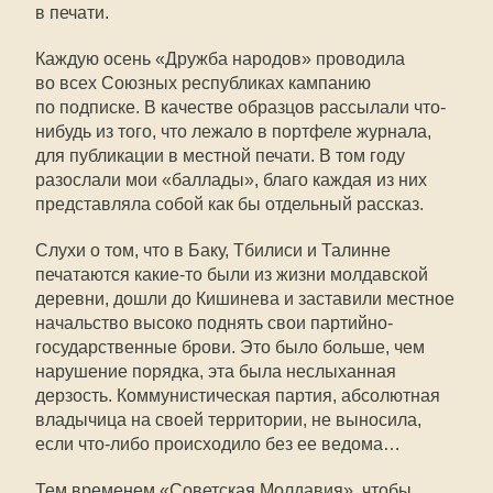
в печати.
Каждую осень «Дружба народов» проводила
во всех Союзных республиках кампанию
по подписке. В качестве образцов рассылали что-
нибудь из того, что лежало в портфеле журнала,
для публикации в местной печати. В том году
разослали мои «баллады», благо каждая из них
представляла собой как бы отдельный рассказ.
Слухи о том, что в Баку, Тбилиси и Талинне
печатаются
какие-то
были из жизни молдавской
деревни, дошли до Кишинева и заставили местное
начальство высоко поднять свои партийно-
государственные брови. Это было больше, чем
нарушение порядка, эта была неслыханная
дерзость. Коммунистическая партия, абсолютная
владычица на своей территории, не выносила,
если что-либо происходило без ее ведома…
Тем временем «Советская Молдавия», чтобы