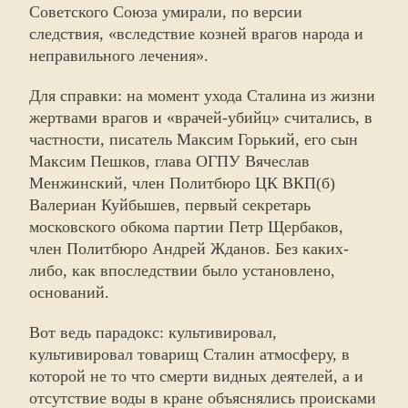
Советского Союза умирали, по версии
следствия, «вследствие козней врагов народа и
неправильного лечения».
Для справки: на момент ухода Сталина из жизни
жертвами врагов и «врачей-убийц» считались, в
частности, писатель Максим Горький, его сын
Максим Пешков, глава ОГПУ Вячеслав
Менжинский, член Политбюро ЦК ВКП(б)
Валериан Куйбышев, первый секретарь
московского обкома партии Петр Щербаков,
член Политбюро Андрей Жданов. Без каких-
либо, как впоследствии было установлено,
оснований.
Вот ведь парадокс: культивировал,
культивировал товарищ Сталин атмосферу, в
которой не то что смерти видных деятелей, а и
отсутствие воды в кране объяснялись происками