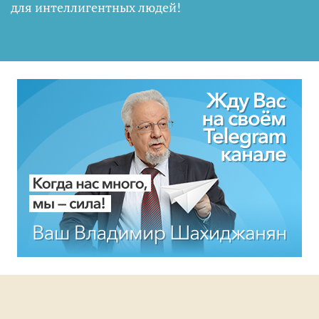
для интеллигентных людей
!