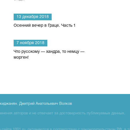
13 декабря 2018
Осенний вечер в Граце. Часть 1
7 ноября 2018
Что русскому — хандра, то немцу —
морген!
хиджанян
,
Дмитрий Анатольевич Волков
мнения авторов и не отвечает за достоверность публикуемых данных.
сайте 1001.ru, охраняются в соответствии с законодательством РФ, в т