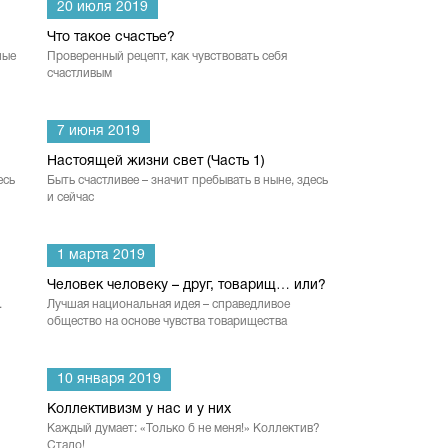
20 июля 2019
Что такое счастье?
ные
Проверенный рецепт, как чувствовать себя
счастливым
7 июня 2019
Настоящей жизни свет (Часть 1)
есь
Быть счастливее – значит пребывать в ныне, здесь
и сейчас
1 марта 2019
Человек человеку – друг, товарищ… или?
.
Лучшая национальная идея – справедливое
общество на основе чувства товарищества
10 января 2019
Коллективизм у нас и у них
Каждый думает: «Только б не меня!» Коллектив?
Стадо!