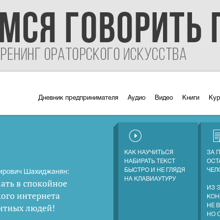
Дневник предпринимателя
Аудио
Видео
Книги
Ку
КАК НАУЧИТЬСЯ
ЗА 
НАБИРАТЬ ТЕКСТ
ОСТ
БЫСТРО И НЕ ГЛЯДЯ
ЧЕЛ
ирович Шахиджанян:
НА КЛАВИАУТУРУ
ать в спокойное
ИЗ 
кого интернета
КОН
нтных людей
!
НЕ 
НО 