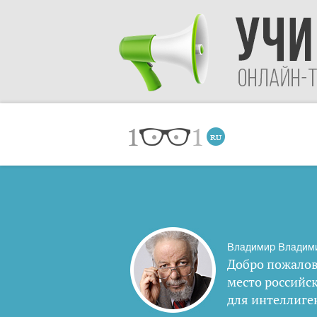
Владимир Владим
Добро пожалов
место российс
для интеллиге