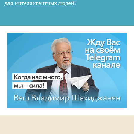
для интеллигентных людей
!