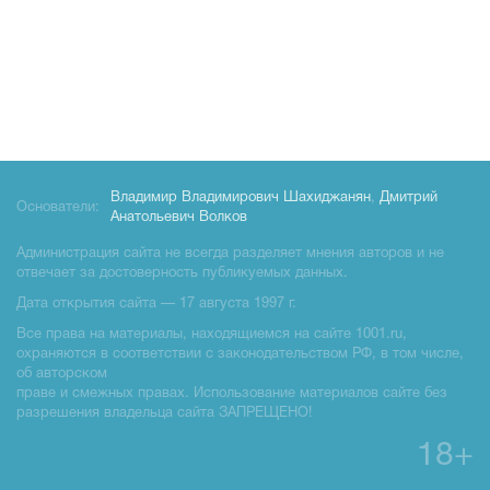
Владимир Владимирович Шахиджанян
,
Дмитрий
Основатели:
Анатольевич Волков
Администрация сайта не всегда разделяет мнения авторов и не
отвечает за достоверность публикуемых данных.
Дата открытия сайта — 17 августа 1997 г.
Все права на материалы, находящиемся на сайте 1001.ru,
охраняются в соответствии с законодательством РФ, в том числе,
об авторском
праве и смежных правах. Использование материалов сайте без
разрешения владельца сайта ЗАПРЕЩЕНО!
18+