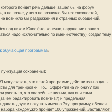
е которого пойдёт речь дальше, зашёл бы на форум
а не позже, у него не возникло бы тех сложностей,
— не возникло бы раздражения и странных обобщений.
йся под ником Юкос (это, конечно, нарушение правил
аться надо исключительно по имени-отчеству), создал тему
к обучающая программа!
«
 пунктуация сохранены):
 Я могу сказать, что в этой программе действительно даны
ксты для тренировки. Но… Эффективна ли она?? Как
ли учесть то, что хвалебные письма, как они сами
(зачем редактировать позитив?) и предельная
ендавать другим покупать именно Эту программу, обещая
 набора каждому,кто пройдет 100 упражнений. Заставляют