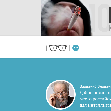
Владимир Владим
Добро пожалов
место российс
для интеллиге