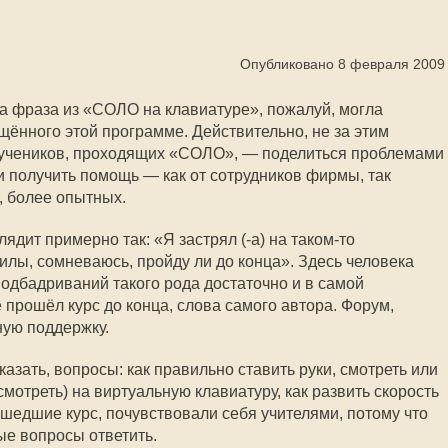
Опубликовано 8 февраля 2009
а фраза из «СОЛО на клавиатуре», пожалуй, могла
щённого этой программе. Действительно, не за этим
о учеников, проходящих «СОЛО», — поделиться проблемами
 и получить помощь — как от сотрудников фирмы, так
ь, более опытных.
ядит примерно так: «Я застрял (-а) на
таком-то
илы, сомневаюсь, пройду ли до конца». Здесь человека
Подбадриваний такого рода достаточно и в самой
 прошёл курс до конца, слова самого автора. Форум,
ную поддержку.
казать, вопросы: как правильно ставить руки, смотреть или
 смотреть) на виртуальную клавиатуру, как развить скорость
ошедшие курс, почувствовали себя учителями, потому что
ые вопросы ответить.