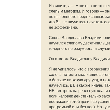
Извините, а чем же она не эффе
слепым методом. И говорю — он
не выполняете предписанные заме
что Вы не научитесь печатать с
не эффективна.
Слова Владислава Владимирович
научился слепому десятипальце
голодного не разумеет», и случ
Он ответил Владиславу Владимир
Я не удивлюсь, что с возражения
соло, а потом и хвалившие эрго
и больше ни какую другую), а пот
научились. Да и как же иначе. Т
НЕ смотреть на реальную клавиат
если человек действительно зах
достижения этой цели все усилия
программой или без нее). Но туп