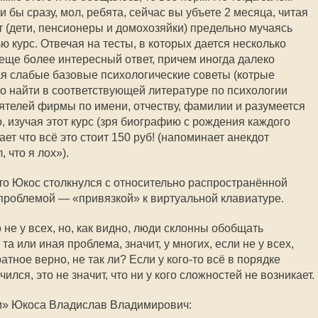
 бы сразу, мол, ребята, сейчас вы убъете 2 месяца, читая
т (дети, пенсионеры и домохозяйки) предельно мучаясь
ью курс. Отвечая на тесты, в которых дается несколько
еще более интересный ответ, причем иногда далеко
чая слабые базовые психологические советы (котрые
но найти в соответствующей литературе по психологии
еятелей фирмы по имени, отчеству, фамилии и разумеется
 изучая этот курс (зря биографию с рождения каждого
ет что всё это стоит 150 руб! (напоминает анекдот
, что я лох»).
что Юкос столкнулся с относительно распространённой
роблемой — «привязкой» к виртуальной клавиатуре.
 не у всех, но, как видно, люди склонны обобщать
та или иная проблема, значит, у многих, если не у всех,
ратное верно, не так ли? Если у
кого-то
всё в порядке
лся, это не значит, что ни у кого сложностей не возникает.
и» Юкоса Владислав Владимирович: