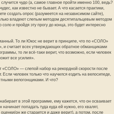
 случится чудо (а, самое главное пройти именно 100, ведь?
 чудес, как известно не бывает. А что касается практики,
ете создать опрос (разумеется на независимом сайте),
сколько владеют слепым методом десятипальцевым методом
 соло и пройдя эту прогу до конца, это будет интересно
уманный. То ли Юкос не верит в принципе, что по «СОЛО»
», и считает всех утверждающих обратное обманщиками
раммы, то ли всё-таки верит, что возможно, если человек
ожит все усилия».
т «СОЛО» — слепой набор на рекордной скорости после
. Если человек только что научился ездить на велосипеде,
пытными велогонщиками. И что?
 набирает в этой программе, ему кажется, что он осваивает
н начинает попадать туда куда ей нужно, его хвалят,
оценки(он же старается и даже верит), а потом, после