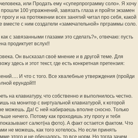
 человека, или Продать ему «суперпрограмму соло». Я хочу
к прошли 100 упражнений, завязать глаза и пройти экзамен
у прогу и на протяжении всех занятий читал про себя, какой
е вместе с ним создатели «замечательной» прграммы соло.
 как с завязанными глазами это сделать?», отвечаю: пусть
ена продиктует вслух!!
овека. Он высказал своё мнение и в другой теме. Для
жу здесь и этот текст, где есть конкретная претензия:
нений…. И что с того. Все хвалебные утверждения (пройди
олной ерундой!!!
еть на клавиатуру, что собственно и выполнилось честно.
ишь на монитор с виртуальной клавиатурой, к которой
не можешь. Да! С ней набираешь вполне сносно. Только
льше ничего. Потому как проходишь эту прогу и тебя
 показывают салют(на фото). А факт остается фактом. Что
ми не можешь, как того хотелось. Но если принять
мме этого и не обещалось, то все норм. Но тогда зачем