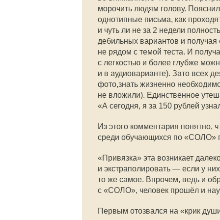
морочить людям голову. Пояснили
однотипные письма, как проходя
и чуть ли не за 2 недели полност
дебильных вариантов и получая 
не рядом с темой теста. И полу
с легкостью и более глубже мож
и в аудиоварианте). Зато всех д
фото,знать жизненно необходимо,
не вложили). Единственное утеша
«А сегодня, я за 150 рублей узнал
Из этого комментария понятно, 
среди обучающихся по «СОЛО» п
«Привязка» эта возникает далеко
и экстраполировать — если у них 
то же самое. Впрочем, ведь и об
с «СОЛО», человек прошёл и научи
Первым отозвался на «крик душ