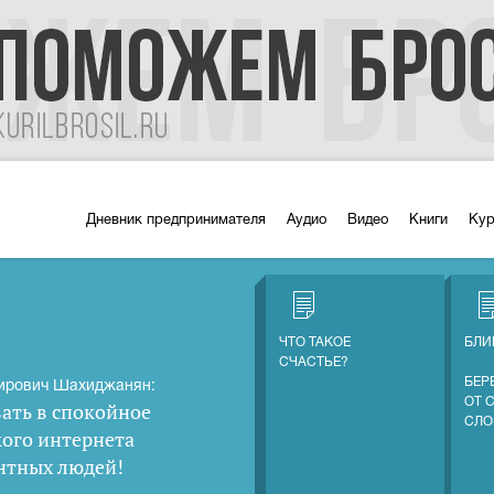
Дневник предпринимателя
Аудио
Видео
Книги
Ку
ЧТО ТАКОЕ
БЛИ
СЧАСТЬЕ?
БЕР
ирович Шахиджанян:
ОТ 
ать в спокойное
СЛО
кого интернета
нтных людей
!