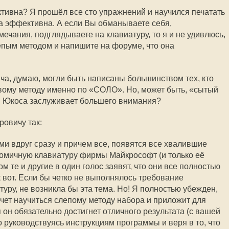
ктивна? Я прошёл все сто упражнений и научился печатать
а эффективна. А если Вы обманываете себя,
чания, подглядываете на клавиатуру, то я и не удивлюсь,
лепым методом и напишите на форуме, что она
а, думаю, могли быть написаны большинством тех, кто
вому методу именно по «СОЛО». Но, может быть, «сытый
ай Юкоса заслуживает большего внимания?
овичу так:
ми вдруг сразу и причем все, появятся все хвалившие
номичную клавиатуру фирмы Майкрософт (и только её
ом те и другие в один голос заявят, что они все полностью
ак вот. Если бы четко не выполнялось требование
уру, не возникла бы эта тема. Но! Я полностью убежден,
очет научиться слепому методу набора и приложит для
 он обязательно достигнет отличного результата (с вашей
о руководствуясь инструкциям программы и веря в то, что