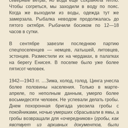
северные ветры, но вода еще сохраняла тепло.
Чтобы согреться, мы заходили в воду по пояс.
Когда же выходили из воды, одежда тут же
замерзала. Рыбалка неводом продолжалась до
пятого октября. Рыбачили босиком по 12—18
часов в сутки.
В сентябре завезли последнюю партию
спецпоселенцев — немцев, латышей, литовцев,
эстонцев. Разместили их на чердаках, в палатках
на берегу Енисея. В поселке было уже более
пятисот человек.
1942—1943 гг. …Зима, холод, голод. Цинга унесла
более половины населения. Только в марте-
апреле, по неполным данным, умерло более
восьмидесяти человек. Не успевали делать гробы.
Днем похоронная бригада увозила гробы с
покойниками, ночью умерших сбрасывали в ямы, а
гробы возвращали для «очередников» (
гробы, как
явствует из архивных документов, были