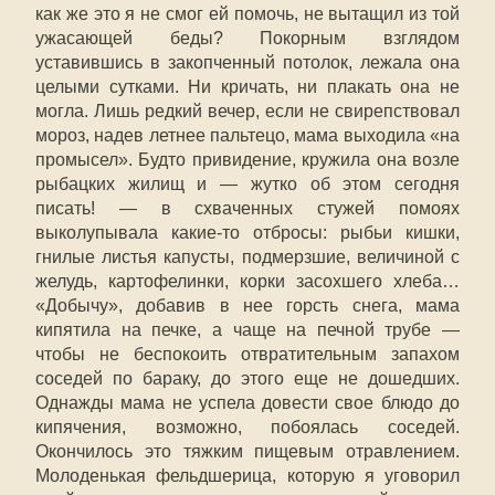
как же это я не смог ей помочь, не вытащил из той
ужасающей беды? Покорным взглядом
уставившись в закопченный потолок, лежала она
целыми сутками. Ни кричать, ни плакать она не
могла. Лишь редкий вечер, если не свирепствовал
мороз, надев летнее пальтецо, мама выходила «на
промысел». Будто привидение, кружила она возле
рыбацких жилищ и — жутко об этом сегодня
писать! — в схваченных стужей помоях
выколупывала какие-то отбросы: рыбьи кишки,
гнилые листья капусты, подмерзшие, величиной с
желудь, картофелинки, корки засохшего хлеба…
«Добычу», добавив в нее горсть снега, мама
кипятила на печке, а чаще на печной трубе —
чтобы не беспокоить отвратительным запахом
соседей по бараку, до этого еще не дошедших.
Однажды мама не успела довести свое блюдо до
кипячения, возможно, побоялась соседей.
Окончилось это тяжким пищевым отравлением.
Молоденькая фельдшерица, которую я уговорил