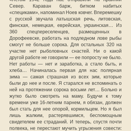
Север. Караван барж, битком набитых
«специками», напоминал Ноев ковчег. Вперемешку
с русской звучала латышская речь, литовская,
финская, немецкая, еврейская, украинская… Из
360 спецпереселенцев, размещенных в
Дорофеевске, работать на подледном лове рыбы
смогут не больше сорока. Для остальных 320 на
участке нет рыболовных снастей. Ни о какой
другой работе не говорили — ее попросту не было.
Нет работы — нет и заработка, а стало быть, и
хлеба… Начиналась первая для нас полярная
зима — самая страшная из всех зим, которые
были до нее и после. Я старался не вспоминать о
ней на протяжении сорока восьми лет… Больно и
жутко было смотреть на маму. Будучи к тому
времени уже 16-летним парнем, я обязан, должен
был стать для нее опорой, кормильцем. Но я был
лишь жалким, растерявшимся, беспомощным
свидетелем ее страданий. И теперь, спустя почти
полвека, не перестают мучить угрызения совести: