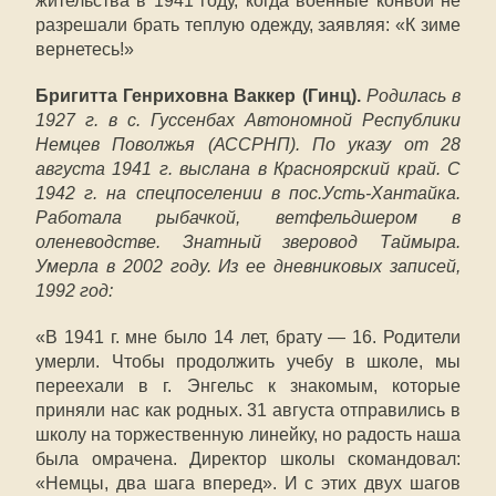
жительства в 1941 году, когда военные конвои не
разрешали брать теплую одежду, заявляя: «К зиме
вернетесь!»
Бригитта Генриховна Ваккер (Гинц).
Родилась в
1927 г. в с. Гуссенбах Автономной Республики
Немцев Поволжья (АССРНП). По указу от 28
августа 1941 г. выслана в Красноярский край. С
1942 г. на спецпоселении в пос.Усть-Хантайка.
Работала рыбачкой, ветфельдшером в
оленеводстве. Знатный зверовод Таймыра.
Умерла в 2002 году. Из ее дневниковых записей,
1992 год:
«В 1941 г. мне было 14 лет, брату — 16. Родители
умерли. Чтобы продолжить учебу в школе, мы
переехали в г. Энгельс к знакомым, которые
приняли нас как родных. 31 августа отправились в
школу на торжественную линейку, но радость наша
была омрачена. Директор школы скомандовал:
«Немцы, два шага вперед». И с этих двух шагов