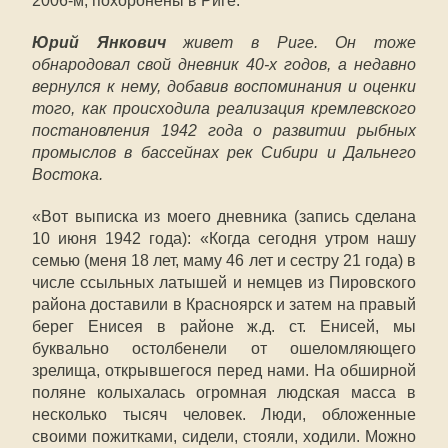
2006-м, похоронены в Риге.
Юрий Янкович
живет в Риге. Он тоже
обнародовал свой дневник 40-х годов, а недавно
вернулся к нему, добавив воспоминания и оценки
того, как происходила реализация кремлевского
постановления 1942 года о развитии рыбных
промыслов в бассейнах рек Сибири и Дальнего
Востока.
«Вот выписка из моего дневника (запись сделана
10 июня 1942 года): «Когда сегодня утром нашу
семью (меня 18 лет, маму 46 лет и сестру 21 года) в
числе ссыльных латышей и немцев из Пировского
района доставили в Красноярск и затем на правый
берег Енисея в районе ж.д. ст. Енисей, мы
буквально остолбенели от ошеломляющего
зрелища, открывшегося перед нами. На обширной
поляне колыхалась огромная людская масса в
несколько тысяч человек. Люди, обложенные
своими пожитками, сидели, стояли, ходили. Можно