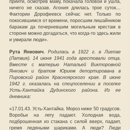
прийти, осмотрев маму, покачала головой и ушла,
ничего не сказав. Агония длилась трое суток…
Фактории Дорофеевск сейчас нет. Только по
покосившимся от времени, поросшим лишайником
баракам да почерневшим могильным крестам в
стороне можно догадаться, что когда-то здесь жили
и умирали люди».
Рута Янкович
.
Родилась в 1922 г. в Лиепае
(Латвия). 14 июня 1941 года арестовали отца.
Вместе с матерью Натальей Викторовной
Янкович и братом Юрием депортирована в
Пировский район Красноярского края. В июне
1942 г. оказалась на спецпоселении в поселке
Усть-Хантайка Дудинского района. Из ее
дневника:
«17.01.43. Усть-Хантайка. Мороз ниже 50 градусов.
Воробьи на лету падают. Холодная вода,
подброшенная из стакана с силой вверх, падает,
гремя ледяными шариками. А люди? Люди