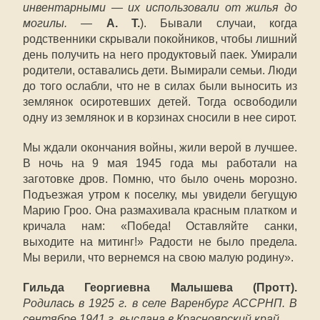
инвентарными — их использовали от жилья до
могилы.
—
А. Т.
). Бывали случаи, когда
родственники скрывали покойников, чтобы лишний
день получить на него продуктовый паек. Умирали
родители, оставались дети. Вымирали семьи. Люди
до того ослабли, что не в силах были выносить из
землянок осиротевших детей. Тогда освободили
одну из землянок и в корзинах сносили в нее сирот.
Мы ждали окончания войны, жили верой в лучшее.
В ночь на 9 мая 1945 года мы работали на
заготовке дров. Помню, что было очень морозно.
Подъезжая утром к поселку, мы увидели бегущую
Марию Гроо. Она размахивала красным платком и
кричала нам: «Победа! Оставляйте санки,
выходите на митинг!» Радости не было предела.
Мы верили, что вернемся на свою малую родину».
Гильда Георгиевна Малышева (Протт).
Родилась в 1925 г. в селе Варенбург АССРНП. В
сентябре 1941 г. выслана в Красноярский край.