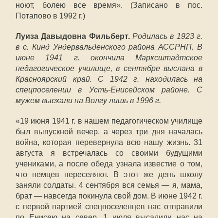
ноют, болею все время». (Записано в пос.
Потапово в 1992 г.)
Луиза Давыдовна Фильберт.
Родилась в 1923 г.
в с. Кинд Ундервальденского района АССРНП. В
июне 1941 г. окончила Марксштадтское
педагогическое училище, в сентябре выслана в
Красноярский край. С 1942 г. находилась на
спецпоселении в Усть-Енисейском районе. С
мужем выехали на Волгу лишь в 1996 г.
«19 июня 1941 г. в нашем педагогическом училище
был выпускной вечер, а через три дня началась
война, которая перевернула всю нашу жизнь. 31
августа я встречалась со своими будущими
учениками, а после обеда узнала известие о том,
что немцев переселяют. В этот же день школу
заняли солдаты. 4 сентября вся семья — я, мама,
брат — навсегда покинула свой дом. В июне 1942 г.
с первой партией спецпоселенцев нас отправили
по Енисею на север. 1 июля высадили нас на