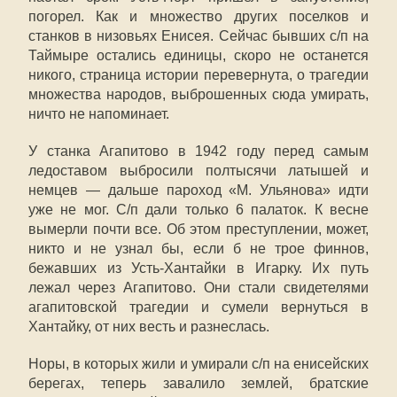
погорел. Как и множество других поселков и
станков в низовьях Енисея. Сейчас бывших с/п на
Таймыре остались единицы, скоро не останется
никого, страница истории перевернута, о трагедии
множества народов, выброшенных сюда умирать,
ничто не напоминает.
У станка Агапитово в 1942 году перед самым
ледоставом выбросили полтысячи латышей и
немцев — дальше пароход «М. Ульянова» идти
уже не мог. С/п дали только 6 палаток. К весне
вымерли почти все. Об этом преступлении, может,
никто и не узнал бы, если б не трое финнов,
бежавших из Усть-Хантайки в Игарку. Их путь
лежал через Агапитово. Они стали свидетелями
агапитовской трагедии и сумели вернуться в
Хантайку, от них весть и разнеслась.
Норы, в которых жили и умирали с/п на енисейских
берегах, теперь завалило землей, братские