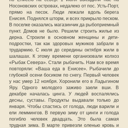
Носоновских островах, недалеко от пос. Усть-Порт,
прямо на песок. Люди лежали вдоль берега
Енисея. Поднялся шторм, и всех прикрыло песком.
В поселке оказались магазинчик да рыбоприемный
пункт. Домов не было. Решили строить жилье из
дерна. Строили в основном женщины и дети-
подростки, так как здоровых мужиков забрали в
трудармию. С июля до середины октября жили в
шалашах. К этому времени организовали колхоз
«Рыбак Севера». Стали рыбачить. Нам все время
повторяли: «Ваша еда в Енисее». Рыбачили до
глубокой осени босиком по снегу. Первый человек
у нас умер 12 ноября. Хоронили его в Ладыгином
Яру. Одного молодого заживо заели вши. В
декабре началась цинга. У людей воспалялись
десны, суставы. Продукты выдавали только до
января. Чтобы спастись от голода, люди варили и
ели леммингов. В первую зиму от цинги и голода
погибло человек двадцать. Это была самая
трудная зима. В марте привезли оленью кровь и