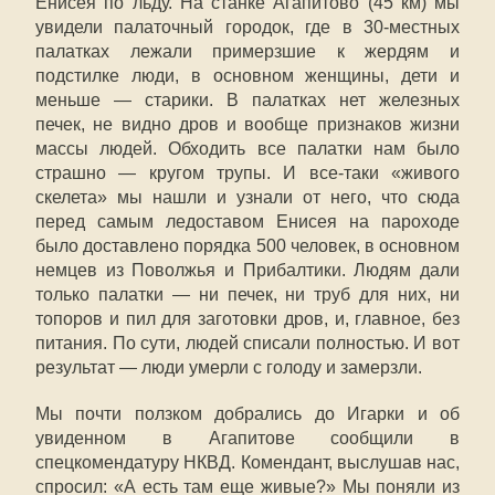
Енисея по льду. На станке Агапитово (45 км) мы
увидели палаточный городок, где в 30-местных
палатках лежали примерзшие к жердям и
подстилке люди, в основном женщины, дети и
меньше — старики. В палатках нет железных
печек, не видно дров и вообще признаков жизни
массы людей. Обходить все палатки нам было
страшно — кругом трупы. И все-таки «живого
скелета» мы нашли и узнали от него, что сюда
перед самым ледоставом Енисея на пароходе
было доставлено порядка 500 человек, в основном
немцев из Поволжья и Прибалтики. Людям дали
только палатки — ни печек, ни труб для них, ни
топоров и пил для заготовки дров, и, главное, без
питания. По сути, людей списали полностью. И вот
результат — люди умерли с голоду и замерзли.
Мы почти ползком добрались до Игарки и об
увиденном в Агапитове сообщили в
спецкомендатуру НКВД. Комендант, выслушав нас,
спросил: «А есть там еще живые?» Мы поняли из