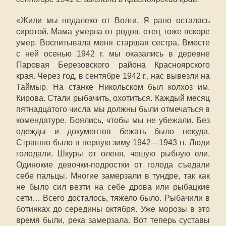
«Жили мы недалеко от Волги. Я рано осталась
сиротой. Мама умерла от родов, отец тоже вскоре
умер. Воспитывала меня старшая сестра. Вместе
с ней осенью 1942 г. мы оказались в деревне
Паровая Березовского района Красноярского
края. Через год, в сентябре 1942 г., нас вывезли на
Таймыр. На станке Никольском был колхоз им.
Кирова. Стали рыбачить, охотиться. Каждый месяц
пятнадцатого числа мы должны были отмечаться в
комендатуре. Боялись, чтобы мы не убежали. Без
одежды и документов бежать было некуда.
Страшно было в первую зиму 1942—1943 гг. Люди
голодали. Шкуры от оленя, чешую рыбную ели.
Одинокие девочки-подростки от голода съедали
себе пальцы. Многие замерзали в тундре, так как
не было сил везти на себе дрова или рыбацкие
сети… Всего досталось, тяжело было. Рыбачили в
ботинках до середины октября. Уже морозы в это
время были, река замерзала. Вот теперь суставы