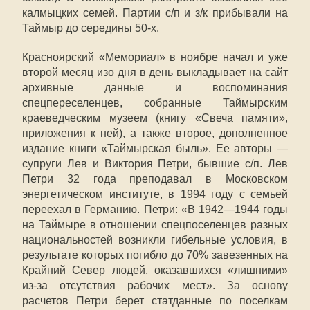
калмыцких семей. Партии с/п и з/к прибывали на
Таймыр до середины 50-х.
Красноярский «Мемориал» в ноябре начал и уже
второй месяц изо дня в день выкладывает на сайт
архивные данные и воспоминания
спецпереселенцев, собранные Таймырским
краеведческим музеем (книгу «Свеча памяти»,
приложения к ней), а также второе, дополненное
издание книги «Таймырская быль». Ее авторы —
супруги Лев и Виктория Петри, бывшие с/п. Лев
Петри 32 года преподавал в Московском
энергетическом институте, в 1994 году с семьей
переехал в Германию. Петри: «В 1942—1944 годы
на Таймыре в отношении спецпоселенцев разных
национальностей возникли гибельные условия, в
результате которых погибло до 70% завезенных на
Крайний Север людей, оказавшихся «лишними»
из-за отсутствия рабочих мест». За основу
расчетов Петри берет статданные по поселкам