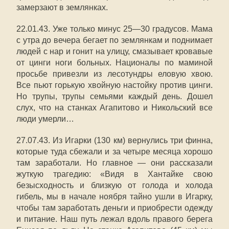
замерзают в землянках.
22.01.43. Уже только минус 25—30 градусов. Мама
с утра до вечера бегает по землянкам и поднимает
людей с нар и гонит на улицу, смазывает кровавые
от цинги ноги больных. Националы по маминой
просьбе привезли из лесотундры еловую хвою.
Все пьют горькую хвойную настойку против цинги.
Но трупы, трупы семьями каждый день. Дошел
слух, что на станках Агапитово и Никольский все
люди умерли…
27.07.43. Из Игарки (130 км) вернулись три финна,
которые туда сбежали и за четыре месяца хорошо
там заработали. Но главное — они рассказали
жуткую трагедию: «Видя в Хантайке свою
безысходность и близкую от голода и холода
гибель, мы в начале ноября тайно ушли в Игарку,
чтобы там заработать деньги и приобрести одежду
и питание. Наш путь лежал вдоль правого берега