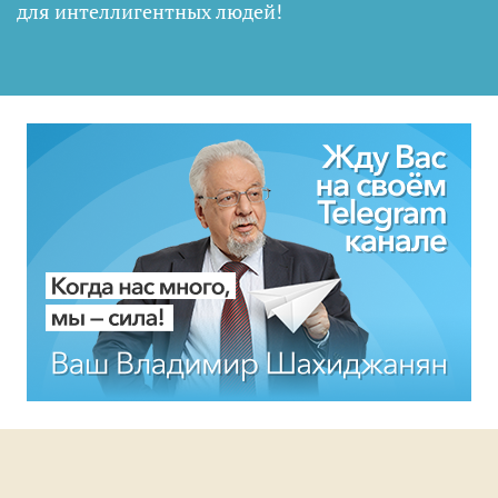
для интеллигентных людей
!