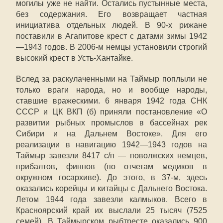
могилы уже не найти. Остались пустынные места,
без содержания. Его возвращает частная
инициатива отдельных людей. В 90-х рижане
поставили в Агапитове крест с датами зимы 1942
—1943 годов. В 2006-м немцы установили строгий
высокий крест в Усть-Хантайке.
Вслед за раскулаченными на Таймыр поплыли не
только враги народа, но и вообще народы,
ставшие вражескими. 6 января 1942 года СНК
СССР и ЦК ВКП (б) приняли постановление «О
развитии рыбных промыслов в бассейнах рек
Сибири и на Дальнем Востоке». Для его
реализации в навигацию 1942—1943 годов на
Таймыр завезли 8417 с/п — поволжских немцев,
прибалтов, финнов (по отчетам медиков в
окружном госархиве). До этого, в 37-м, здесь
оказались корейцы и китайцы с Дальнего Востока.
Летом 1944 года завезли калмыков. Всего в
Красноярский край их выслали 25 тысяч (7525
семей). В Таймырском рыбтресте оказались 900