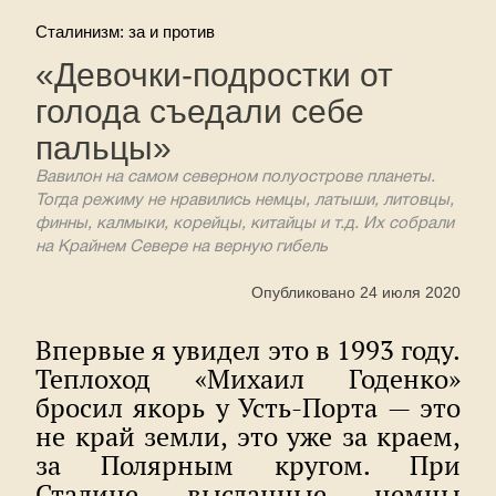
Сталинизм: за и против
«Девочки-подростки от
голода съедали себе
пальцы»
Вавилон на самом северном полуострове планеты.
Тогда режиму не нравились немцы, латыши, литовцы,
финны, калмыки, корейцы, китайцы и т.д. Их собрали
на Крайнем Севере на верную гибель
Опубликовано 24 июля 2020
Впервые я увидел это в 1993 году.
Теплоход «Михаил Годенко»
бросил якорь у Усть-Порта — это
не край земли, это уже за краем,
за Полярным кругом. При
Сталине высланные немцы