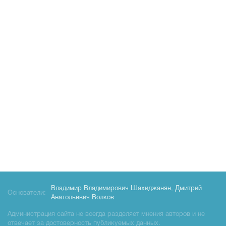
Владимир Владимирович Шахиджанян
,
Дмитрий
Основатели:
Анатольевич Волков
Администрация сайта не всегда разделяет мнения авторов и не
отвечает за достоверность публикуемых данных.