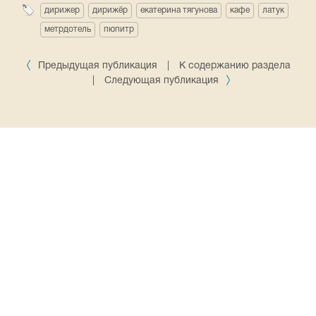
дирижер
дирижёр
екатерина тягунова
кафе
латук
метрдотель
пюпитр
Предыдущая публикация
|
К содержанию раздела
|
Следующая публикация