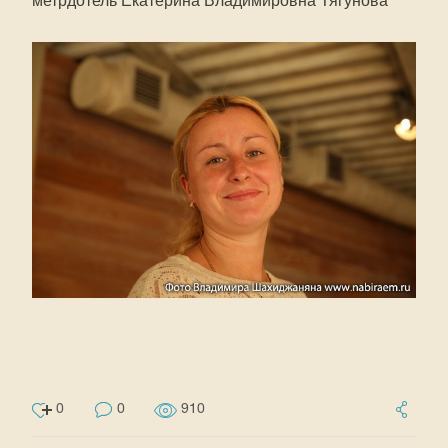
метрдотель Екатерина Владимировна Тягунова
0
0
910