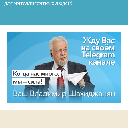
для интеллигентных людей
!