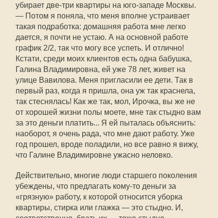
убирает две-три квартиры на юго-западе Москвы.
— Потом я поняла, что меня вполне устраивает
такая подработка: домашняя работа мне легко
дается, я почти не устаю. А на основной работе
график 2/2, так что могу все успеть. И отлично!
Кстати, среди моих клиентов есть одна бабушка,
Галина Владимировна, ей уже 78 лет, живет на
улице Вавилова. Меня пригласили ее дети. Так в
первый раз, когда я пришла, она уж так краснела,
так стеснялась! Как же так, мол, Ирочка, вы же не
от хорошей жизни полы моете, мне так стыдно вам
за это деньги платить... Я ей пыталась объяснить:
наоборот, я очень рада, что мне дают работу. Уже
год прошел, вроде поладили, но все равно я вижу,
что Галине Владимировне ужасно неловко.
Действительно, многие люди старшего поколения
убеждены, что предлагать кому-то деньги за
«грязную» работу, к которой относится уборка
квартиры, стирка или глажка — это стыдно. И,