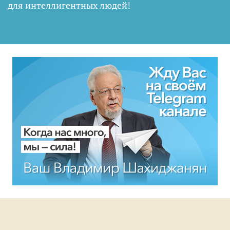
для интеллигентных людей
!