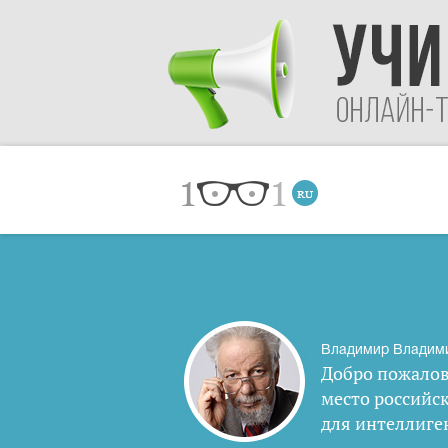
Владимир Владим
Добро пожалов
место российс
для интеллиге