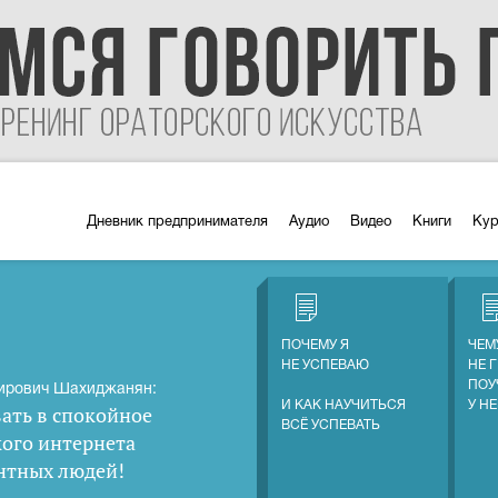
Дневник предпринимателя
Аудио
Видео
Книги
Ку
ПОЧЕМУ Я
ЧЕМ
НЕ УСПЕВАЮ
НЕ 
ПОУ
ирович Шахиджанян:
И КАК НАУЧИТЬСЯ
У Н
ать в спокойное
ВСЁ УСПЕВАТЬ
кого интернета
нтных людей
!