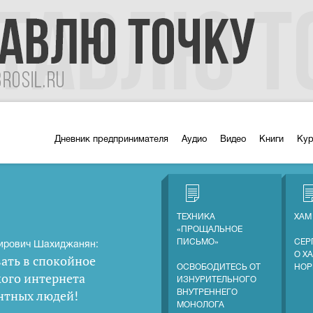
Дневник предпринимателя
Аудио
Видео
Книги
Ку
ТЕХНИКА
ХАМ
«ПРОЩАЛЬНОЕ
ПИСЬМО»
СЕР
ирович Шахиджанян:
О Х
ать в спокойное
ОСВОБОДИТЕСЬ ОТ
НОР
кого интернета
ИЗНУРИТЕЛЬНОГО
нтных людей
!
ВНУТРЕННЕГО
МОНОЛОГА