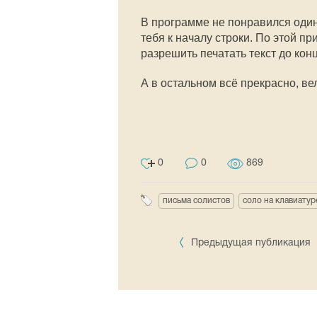
В программе не понравился один
тебя к началу строки. По этой п
разрешить печатать текст до кон
А в остальном всё прекрасно, ве
0
0
869
письма солистов
соло на клавиатур
Предыдущая публикация