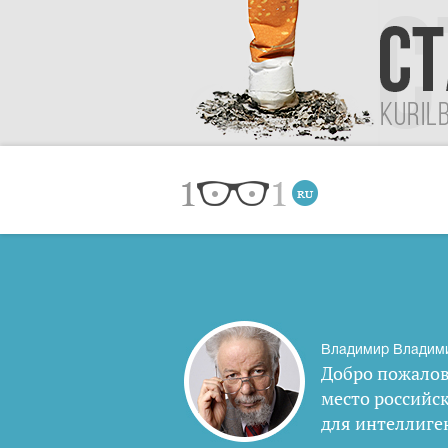
Владимир Владим
Добро пожалов
место российс
для интеллиге