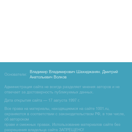
Владимир Владимирович Шахиджанян
,
Дмитрий
Основатели:
Анатольевич Волков
Администрация сайта не всегда разделяет мнения авторов и не
отвечает за достоверность публикуемых данных.
Дата открытия сайта — 17 августа 1997 г.
Все права на материалы, находящиемся на сайте 1001.ru,
охраняются в соответствии с законодательством РФ, в том числе,
об авторском
праве и смежных правах. Использование материалов сайте без
разрешения владельца сайта ЗАПРЕЩЕНО!