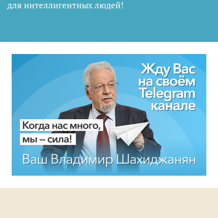
для интеллигентных людей
!