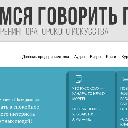
Дневник предпринимателя
Аудио
Видео
Книги
Ку
ЧТО РУССКОМУ —
ПОВ
ХАНДРА, ТО НЕМЦУ —
ЭФФ
МОРГЕН!
РАБ
ирович Шахиджанян:
ВА
ать в спокойное
ПОЧЕМУ НЕМЦЫ
СОТ
кого интернета
УЛЫБАЮТСЯ,
нтных людей
!
А МЫ — НЕТ
«СО
КЛА