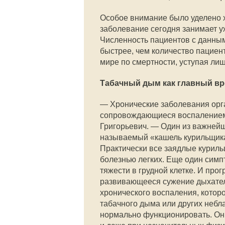
Особое внимание было уделено х
заболевание сегодня занимает уж
Численность пациентов с данным
быстрее, чем количество пациент
мире по смертности, уступая лиш
Табачный дым как главный в
— Хронические заболевания орг
сопровождающиеся воспалением 
Григорьевич. — Один из важнейш
называемый «кашель курильщика
Практически все заядлые куриль
болезнью легких. Еще один сим
тяжести в грудной клетке. И пр
развивающееся сужение дыхател
хронического воспаления, которо
табачного дыма или других небл
нормально функционировать. Он