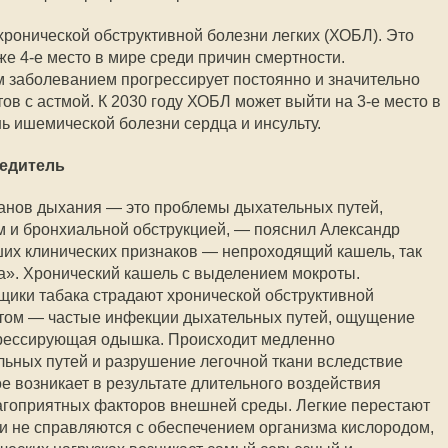
ронической обструктивной болезни легких (ХОБЛ). Это
е 4-е место в мире среди причин смертности.
 заболеванием прогрессирует постоянно и значительно
ов с астмой. К 2030 году ХОБЛ может выйти на 3-е место в
ь ишемической болезни сердца и инсульту.
редитель
анов дыхания — это проблемы дыхательных путей,
и бронхиальной обструкцией, — пояснил Александр
их клинических признаков — непроходящий кашель, так
». Хронический кашель с выделением мокроты.
щики табака страдают хронической обструктивной
птом — частые инфекции дыхательных путей, ощущение
огрессирующая одышка. Происходит медленно
ьных путей и разрушение легочной ткани вследствие
е возникает в результате длительного воздействия
агоприятных факторов внешней среды. Легкие перестают
и не справляются с обеспечением организма кислородом,