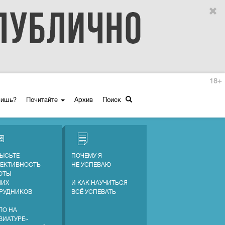
18+
ришь?
Почитайте
Архив
Поиск
ЫСЬТЕ
ПОЧЕМУ Я
ЕКТИВНОСТЬ
НЕ УСПЕВАЮ
ОТЫ
ШИХ
И КАК НАУЧИТЬСЯ
РУДНИКОВ
ВСЁ УСПЕВАТЬ
ЛО НА
ВИАТУРЕ»