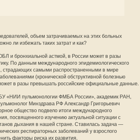
ледователей, объем затрачиваемых на этих больных
ожно ли избежать таких затрат и как?
БЛ и бронхиальной астмой, в России может в разы
ику. По данным международного эпидемиологического
й, страдающих самыми распространенными в мире
аболеваниями (хронической обструктивной болезнью
 может в разы превышать российские официальные данные.
ГБУ «НИИ пульмонологии ФМБА России», академик РАН,
 пульмонолог Минздрава РФ Александр Григорьевич
рное общество подвело итоги международного
ия, посвященного изучению актуальной ситуации с
ганов дыхания в нашей стране. Ставилась задача —
нических респираторных заболеваний у взрослого
нить факторы риска их развития.