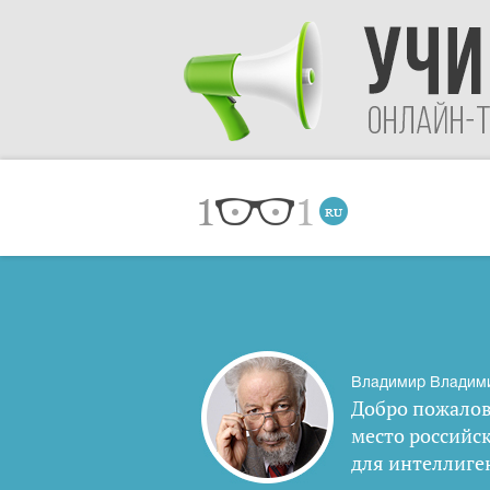
Владимир Владим
Добро пожалов
место российс
для интеллиге