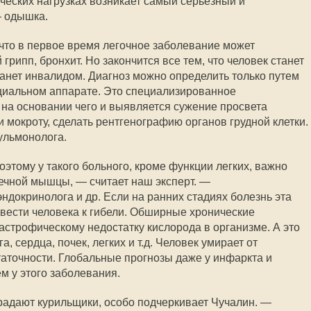
ческих нагрузках возникает самый серьезный и
— одышка.
 что в первое время легочное заболевание может
грипп, бронхит. Но закончится все тем, что человек станет
танет инвалидом. Диагноз можно определить только путем
циальном аппарате. Это специализированное
на основании чего и выявляется сужение просвета
 мокроту, сделать рентгенографию органов грудной клетки.
ульмонолога.
этому у такого больного, кроме функции легких, важно
ечной мышцы, — считает наш эксперт. —
ндокринолога и др. Если на ранних стадиях болезнь эта
ивести человека к гибели. Обширные хронические
астрофическому недостатку кислорода в организме. А это
а, сердца, почек, легких и т.д. Человек умирает от
аточности. Глобальные прогнозы даже у инфаркта и
м у этого заболевания.
радают курильщики, особо подчеркивает Чучалин. —