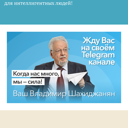
для интеллигентных людей
!