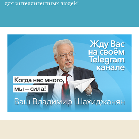
для интеллигентных людей
!