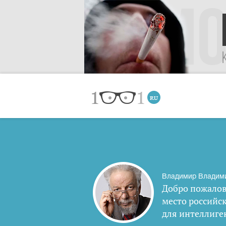
Владимир Владим
Добро пожалов
место российс
для интеллиге