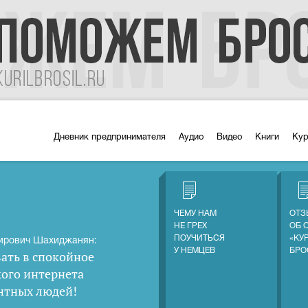
Дневник предпринимателя
Аудио
Видео
Книги
Ку
ЧЕМУ НАМ
ОТЗ
НЕ ГРЕХ
ОБ 
ПОУЧИТЬСЯ
«КУ
ирович Шахиджанян:
У НЕМЦЕВ
БРО
ать в спокойное
кого интернета
нтных людей
!