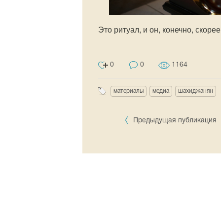
Это ритуал, и он, конечно, скоре
0
0
1164
материалы
медиа
шахиджанян
Предыдущая публикация