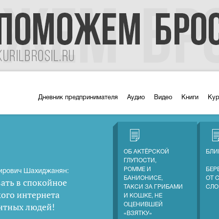
Дневник предпринимателя
Аудио
Видео
Книги
Ку
ОБ АКТЁРСКОЙ
БЛИ
ГЛУПОСТИ,
РОММЕ И
БЕР
ирович Шахиджанян:
БАНИОНИСЕ,
ОТ 
ать в спокойное
ТАКСИ ЗА ГРИБАМИ
СЛО
кого интернета
И КОШКЕ, НЕ
нтных людей
!
ОЦЕНИВШЕЙ
«ВЗЯТКУ»