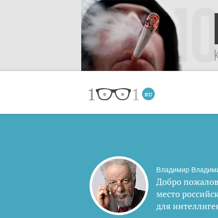
Владимир Владим
Добро пожалов
место российс
для интеллиге