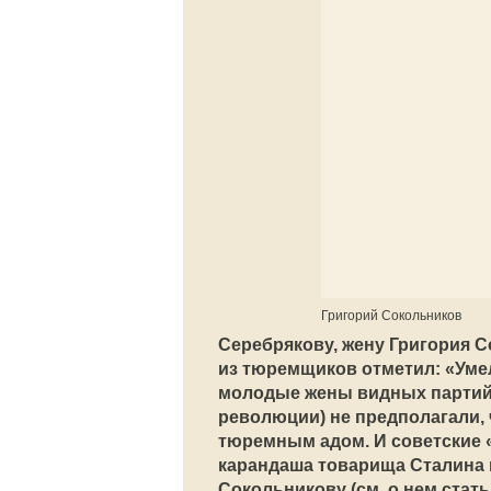
Григорий Сокольников
Серебрякову, жену Григория С
из тюремщиков отметил: «Умел
молодые жены видных партийц
революции) не предполагали, 
тюремным адом. И советские 
карандаша товарища Сталина п
Сокольникову (см. о нем стать