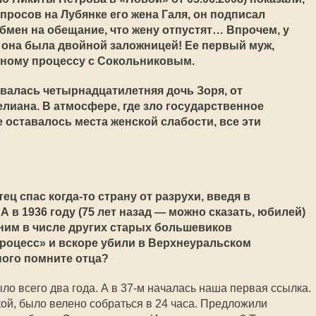
просов на Лубянке его жена Галя, он подписал
бмен на обещание, что жену отпустят… Впрочем, у
 она была двойной заложницей! Ее первый муж,
дному процессу с Сокольниковым.
валась четырнадцатилетняя дочь Зоря, от
лиана. В атмосфере, где зло государственное
е оставалось места женской слабости, все эти
ец спас когда-то страну от разрухи, введя в
 в 1936 году (75 лет назад — можно сказать, юбилей)
 ним в числе других старых большевиков
роцесс» и вскоре убили в Верхнеуральском
ного помните отца?
ло всего два года. А в 37-м началась наша первая ссылка.
кой, было велено собраться в 24 часа. Предложили