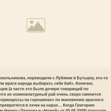
окольникова, переводили с Лубянки в Бутырку, кто-то
и враги народа выбирать себе баб». Конечно,
ев (а часто это были дочери товарищей по
что их номенклатурный рай очень скоро сменится
«принцессы на горошинах» по мановению красного
ревратятся в зэчек на нарах… Когда Григорию
ю Никиты Петрова в «Новой» от 05.06.2008) показали,