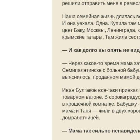
решили отправить меня в ремес
Наша семейная жизнь длилась вс
И она уехала. Одна. Купила там
цвет Баку, Москвы, Ленинграда, 
крымские татары. Там жила сестр
— И как долго вы опять не ви
— Через какое-то время мама за
Семипалатинске с больной бабуш
выяснилось, проданном мамой до
Иван Булгаков все-таки приехал 
товарном вагоне. В сорокаграду
в крошечной комнатке. Бабушку 
мама и Таня — жили в двух хорош
домработницей.
— Мама так сильно ненавидел