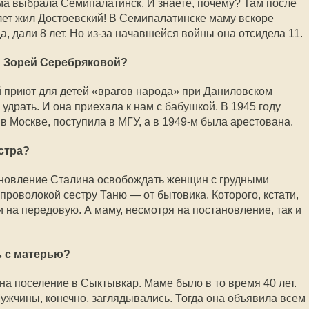
ма выбрала Семипалатинск. И знаете, почему? Там после
 лет жил Достоевский! В Семипалатинске маму вскоре
а, дали 8 лет. Но из-за начавшейся войны она отсидела 11.
й Зорей Серебряковой?
 приют для детей «врагов народа» при Даниловском
 удрать. И она приехала к нам с бабушкой. В 1945 году
 Москве, поступила в МГУ, а в 1949-м была арестована.
естра?
ановление Сталина освобождать женщин с грудными
проволокой сестру Таню — от бытовика. Которого, кстати,
и на передовую. А маму, несмотря на постановление, так и
ь с матерью?
на поселение в Сыктывкар. Маме было в то время 40 лет.
ужчины, конечно, заглядывались. Тогда она объявила всем