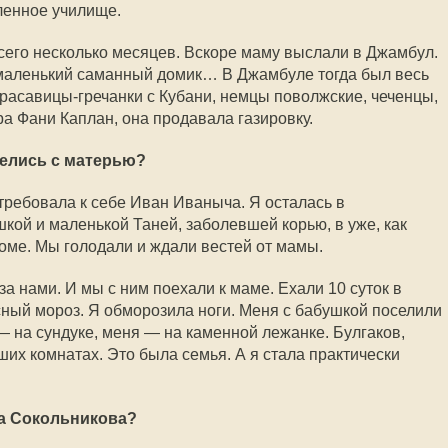
ленное училище.
его несколько месяцев. Вскоре маму выслали в Джамбул.
 маленький саманный домик… В Джамбуле тогда был весь
красавицы-гречанки с Кубани, немцы поволжские, чеченцы,
а Фани Каплан, она продавала газировку.
делись с матерью?
требовала к себе Иван Иваныча. Я осталась в
кой и маленькой Таней, заболевшей корью, в уже, как
ме. Мы голодали и ждали вестей от мамы.
за нами. И мы с ним поехали к маме. Ехали 10 суток в
сный мороз. Я обморозила ноги. Меня с бабушкой поселили
— на сундуке, меня — на каменной лежанке. Булгаков,
их комнатах. Это была семья. А я стала практически
а Сокольникова?