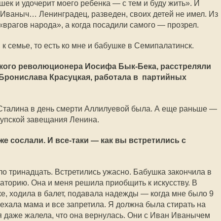
шек и удочерит моего ребенка — с тем и буду жить». И
Иваныч… Ленинградец, разведен, своих детей не имел. Из
 «врагов народа», а когда посадили самого — прозрел.
 к семье, то есть ко мне и бабушке в Семипалатинск.
кого революционера Иосифа Бык-Бека, расстреляли
, Бронислава Красуцкая, работала в партийных
 Сталина в день смерти Аллилуевой была. А еще раньше —
рупской завещания Ленина.
же сослали. И все-таки — как вы встретились с
ло тринадцать. Встретились ужасно. Бабушка закончила в
торию. Она и меня решила приобщить к искусству. В
е, ходила в балет, подавала надежды — когда мне было 9
иехала мама и все запретила. Я должна была стирать на
 я даже жалела, что она вернулась. Они с Иван Иванычем