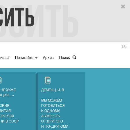
18+
ришь?
Почитайте
Архив
Поиск
 НЕ ХУЖЕ
ДЕМЕНЦ-И-Я
АЦИЯ…»
МЫ МОЖЕМ
ОРИЯ
ГОТОВИТЬСЯ
ВИТИЯ
К ОДНОМУ,
ОРСКОЙ
А УМЕРЕТЬ
НИ В СССР
ОТ ДРУГОГО
И ПО-ДРУГОМУ