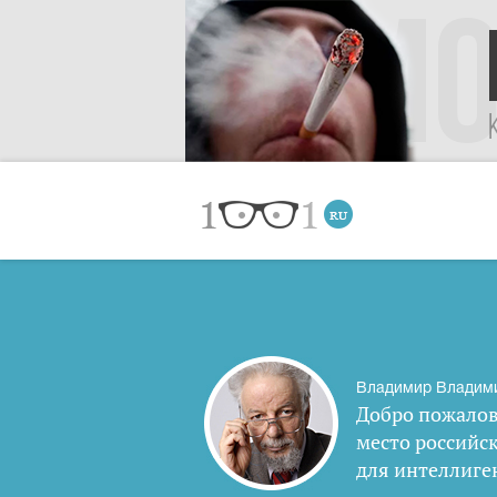
Владимир Владим
Добро пожалов
место российс
для интеллиге