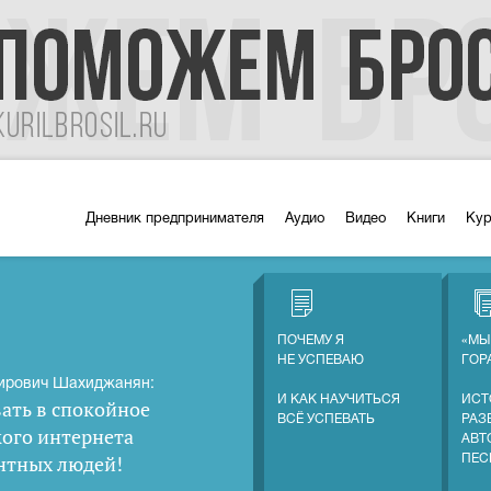
Дневник предпринимателя
Аудио
Видео
Книги
Ку
ПОЧЕМУ Я
«МЫ
НЕ УСПЕВАЮ
ГОР
ирович Шахиджанян:
И КАК НАУЧИТЬСЯ
ИСТ
ать в спокойное
ВСЁ УСПЕВАТЬ
РАЗ
кого интернета
АВТ
нтных людей
!
ПЕС