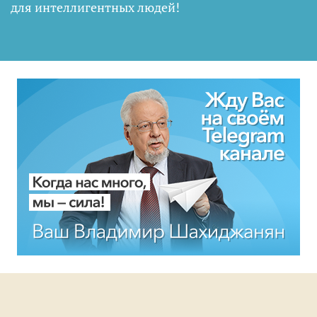
для интеллигентных людей
!