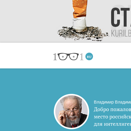
Владимир Владим
Добро пожалов
место российс
для интеллиге