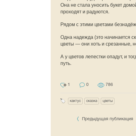
Она не стала уносить букет дом
проходят и радуются.
Рядом с этими цветами безнадёж
Одна надежда (это начинается ск
цветы — они хоть и срезанные, н
А у цветов лепестки опадут, и то
путь.
1
0
786
кактус
сказка
цветы
Предыдущая публикация