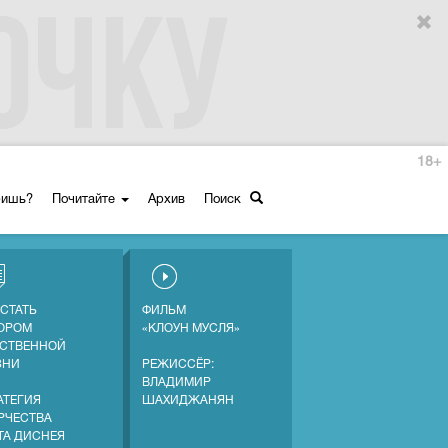
18+
ришь?
Почитайте
Архив
Поиск
 СТАТЬ
ФИЛЬМ
ОРОМ
«КЛОУН МУСЛЯ»
СТВЕННОЙ
ЗНИ
РЕЖИССЁР:
ВЛАДИМИР
АТЕГИЯ
ШАХИДЖАНЯН
РЧЕСТВА
ТА ДИСНЕЯ