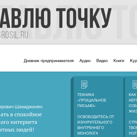
Дневник предпринимателя
Аудио
Видео
Книги
Ку
ТЕХНИКА
КАК
«ПРОЩАЛЬНОЕ
АВТ
ПИСЬМО»
СОБ
ирович Шахиджанян:
ЖИ
ать в спокойное
ОСВОБОДИТЕСЬ ОТ
кого интернета
ИЗНУРИТЕЛЬНОГО
СТР
нтных людей
!
ВНУТРЕННЕГО
ТВО
МОНОЛОГА
УОЛ