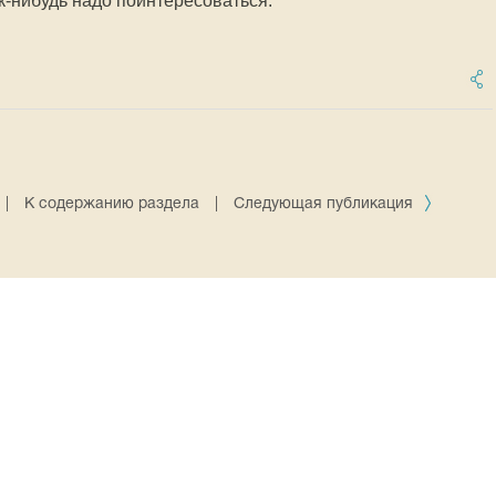
к-нибудь надо поинтересоваться.
|
К содержанию раздела
|
Следующая публикация