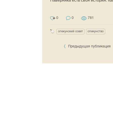
Наверняка есть своя история. Ка
0
0
781
опекунский совет
опекунство
Предыдущая публикация