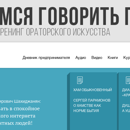
Дневник предпринимателя
Аудио
Видео
Книги
Ку
ХАМ ОБЫКНОВЕННЫЙ
ДИА
«КР
СЕРГЕЙ ПАРАМОНОВ
ирович Шахиджанян:
О ХАМСТВЕ КАК
ДУШ
ать в спокойное
НОРМЕ БЫТИЯ
А У
кого интернета
нтных людей
!