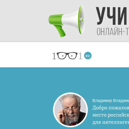
Владимир Владим
Добро пожалов
место российс
для интеллиге