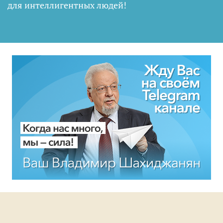
для интеллигентных людей
!