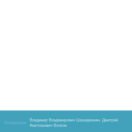
Владимир Владимирович Шахиджанян
,
Дмитрий
Основатели:
Анатольевич Волков