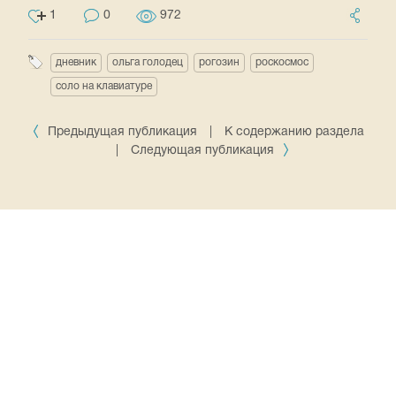
1
0
972
дневник
ольга голодец
рогозин
роскосмос
соло на клавиатуре
Предыдущая публикация
|
К содержанию раздела
|
Следующая публикация