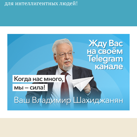
для интеллигентных людей
!