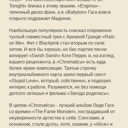
Tonight» близка к этому званию. «Engima» -
типичный диско-фанк, а в «Babylon» Гага вовсе
открыто подражает Мадонне.
Наибольшую популярность снискал откровенно
тухлый совместный трек с Арианой Гранде «Rain
on Me». Фит с Blackpink стал вторым по силе
хитом. И все бы хорошо, но бас-партия песни
копирует «Swish Swish» Кэти Перри, и, на взгляд,
вашего рецензента, в «Chromatica» есть куда
более яркие композиции. Третью строчку
внутриальбомного чарта занял первый сингл
«Stupid Love», который, собственно, и подогрел
интерес к работе. Разумеется, не без помощи
долгого затишья и фильма «Звезда родилась».
В целом «Chronatica» - лучший альбом Леди Гаги
со времен «The Fame Monster», пострадавший от
неуверенности артистки в себе. Синглами, в
основном, стали дуэты, хотя, скажем, у «Alice» и