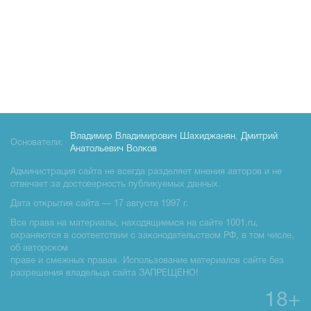
Владимир Владимирович Шахиджанян
,
Дмитрий
Основатели:
Анатольевич Волков
Администрация сайта не всегда разделяет мнения авторов и не
отвечает за достоверность публикуемых данных.
Дата открытия сайта — 17 августа 1997 г.
Все права на материалы, находящиемся на сайте 1001.ru,
охраняются в соответствии с законодательством РФ, в том числе,
об авторском
праве и смежных правах. Использование материалов сайте без
разрешения владельца сайта ЗАПРЕЩЕНО!
18+