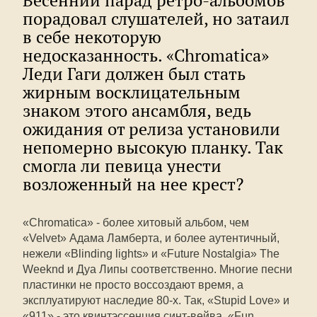
Весенний парад ретро-альбомов
порадовал слушателей, но затаил
в себе некоторую
недосказанность. «Chromatica»
Леди Гаги должен был стать
жирным восклицательным
знаком этого ансамбля, ведь
ожидания от релиза установили
непомерно высокую планку. Так
смогла ли певица унести
возложенный на нее крест?
«Chromatica» - более хитовый альбом, чем
«Velvet» Адама Ламберта, и более аутентичный,
нежели «Blinding lights» и «Future Nostalgia» The
Weeknd и Дуа Липы соответственно. Многие песни
пластинки не просто воссоздают время, а
эксплуатируют наследие 80-х. Так, «Stupid Love» и
«911» - это квинтэссенция синт-вейва, «Fun