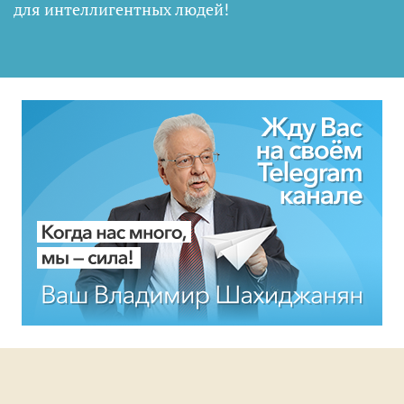
для интеллигентных людей
!