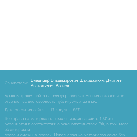
Владимир Владимирович Шахиджанян
,
Дмитрий
Основатели:
Анатольевич Волков
Администрация сайта не всегда разделяет мнения авторов и не
отвечает за достоверность публикуемых данных.
Дата открытия сайта — 17 августа 1997 г.
Все права на материалы, находящиемся на сайте 1001.ru,
охраняются в соответствии с законодательством РФ, в том числе,
об авторском
праве и смежных правах. Использование материалов сайте без