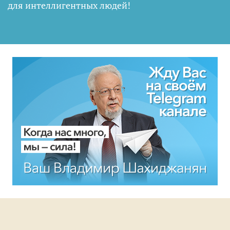
для интеллигентных людей
!