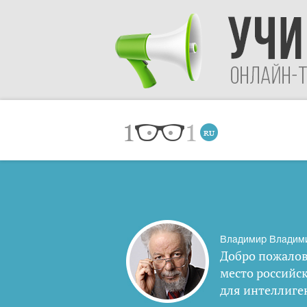
Владимир Владим
Добро пожалов
место российс
для интеллиге