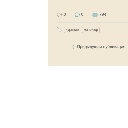
0
0
794
курение
маникюр
Предыдущая публикация