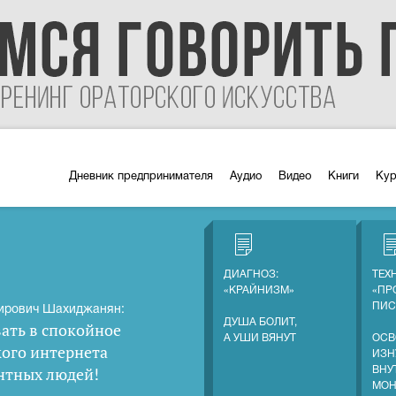
Дневник предпринимателя
Аудио
Видео
Книги
Ку
ДИАГНОЗ:
ТЕХ
«КРАЙНИЗМ»
«ПР
ПИС
ирович Шахиджанян:
ДУША БОЛИТ,
ать в спокойное
А УШИ ВЯНУТ
ОСВ
кого интернета
ИЗН
нтных людей
!
ВНУ
МОН