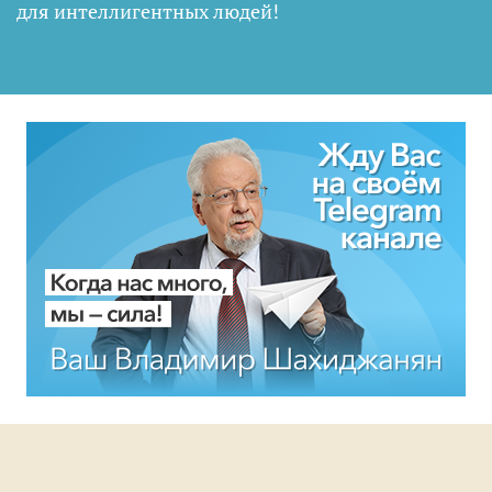
для интеллигентных людей
!