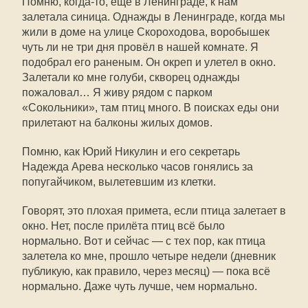
Помню, когда-то, ещё в Ленинграде, к нам
залетала синица. Однажды в Ленинграде, когда мы
жили в доме на улице Скороходова, воробышек
чуть ли не три дня провёл в нашей комнате. Я
подобрал его раненым. Он окреп и улетел в окно.
Залетали ко мне голуби, скворец однажды
пожаловал… Я живу рядом с парком
«Сокольники», там птиц много. В поисках еды они
прилетают на балконы жилых домов.
Помню, как Юрий Никулин и его секретарь
Надежда Арева несколько часов гонялись за
попугайчиком, вылетевшим из клетки.
Говорят, это плохая примета, если птица залетает в
окно. Нет, после прилёта птиц всё было
нормально. Вот и сейчас — с тех пор, как птица
залетела ко мне, прошло четыре недели (дневник
публикую, как правило, через месяц) — пока всё
нормально. Даже чуть лучше, чем нормально.