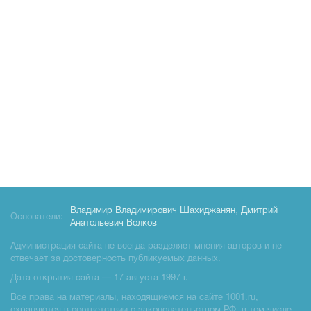
Владимир Владимирович Шахиджанян
,
Дмитрий
Основатели:
Анатольевич Волков
Администрация сайта не всегда разделяет мнения авторов и не
отвечает за достоверность публикуемых данных.
Дата открытия сайта — 17 августа 1997 г.
Все права на материалы, находящиемся на сайте 1001.ru,
охраняются в соответствии с законодательством РФ, в том числе,