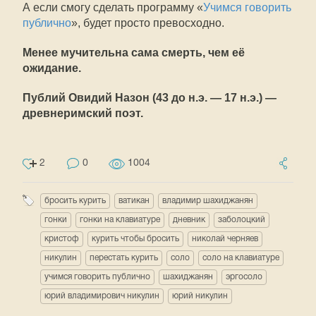
А если смогу сделать программу «
Учимся говорить
публично
», будет просто превосходно.
Менее мучительна сама смерть, чем её
ожидание.
Публий Овидий Назон (43 до н.э. — 17 н.э.) —
древнеримский поэт.
2
0
1004
бросить курить
ватикан
владимир шахиджанян
гонки
гонки на клавиатуре
дневник
заболоцкий
кристоф
курить чтобы бросить
николай черняев
никулин
перестать курить
соло
соло на клавиатуре
учимся говорить публично
шахиджанян
эргосоло
юрий владимирович никулин
юрий никулин