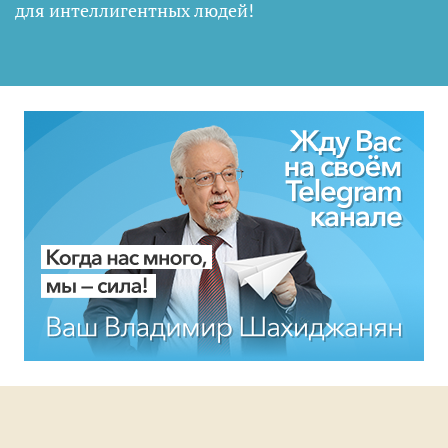
для интеллигентных людей
!