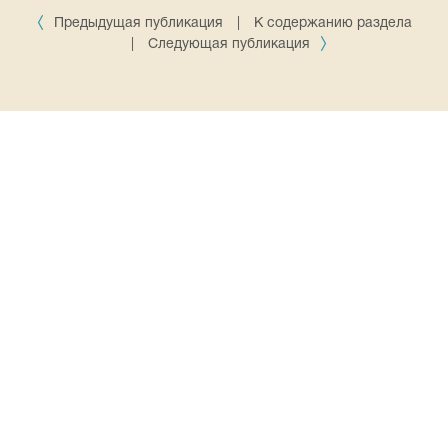
Предыдущая публикация
|
К содержанию раздела
|
Следующая публикация