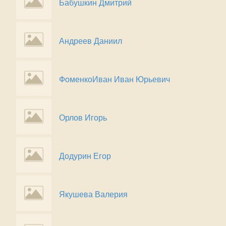
Бабушкин Дмитрий
Андреев Даниил
ФоменкоИван Иван Юрьевич
Орлов Игорь
Додурин Егор
Якушева Валерия