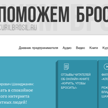
Дневник предпринимателя
Аудио
Видео
Книги
Ку
ОТЗЫВЫ ЧИТАТЕЛЕЙ
ФИЛ
ОБ ОНЛАЙН-КНИГЕ
«КЛ
«КУРИТЬ, ЧТОБЫ
ирович Шахиджанян:
БРОСИТЬ!»
РЕЖ
ать в спокойное
ВЛА
кого интернета
ША
нтных людей
!