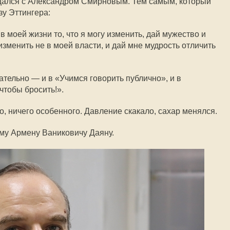
бщался с Александром Смирновым. Тем самым, который
у Эттингера:
в моей жизни то, что я могу изменить, дай мужество и
изменить не в моей власти, и дай мне мудрость отличить
ательно — и в «Учимся говорить публично», и в
чтобы бросить!».
, ничего особенного. Давление скакало, сахар менялся.
ому Армену Ваниковичу Даяну.