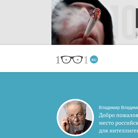
Владимир Владим
Добро пожалов
место российс
для интеллиге