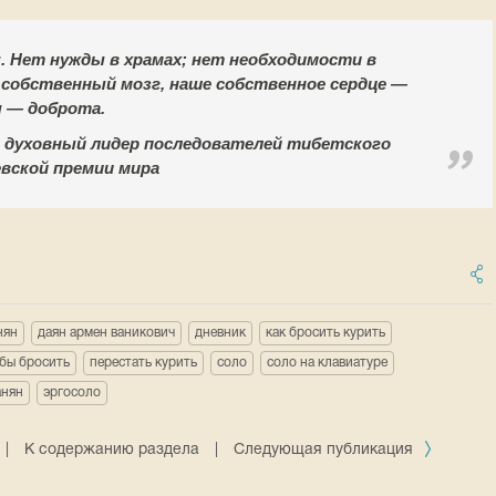
. Нет нужды в храмах; нет необходимости в
собственный мозг, наше собственное сердце —
 — доброта.
5), духовный лидер последователей тибетского
евской премии мира
нян
даян армен ваникович
дневник
как бросить курить
бы бросить
перестать курить
соло
соло на клавиатуре
нян
эргосоло
|
К содержанию раздела
|
Следующая публикация