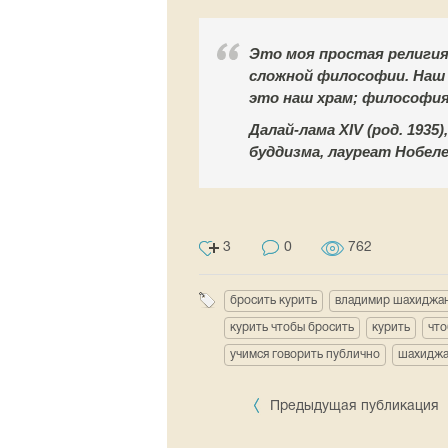
Это моя простая религия
сложной философии. Наш 
это наш храм; философия
Далай-лама XIV (род. 193
буддизма, лауреат Нобел
3
0
762
бросить курить
владимир шахиджа
курить чтобы бросить
курить
что
учимся говорить публично
шахиджа
Предыдущая публикация