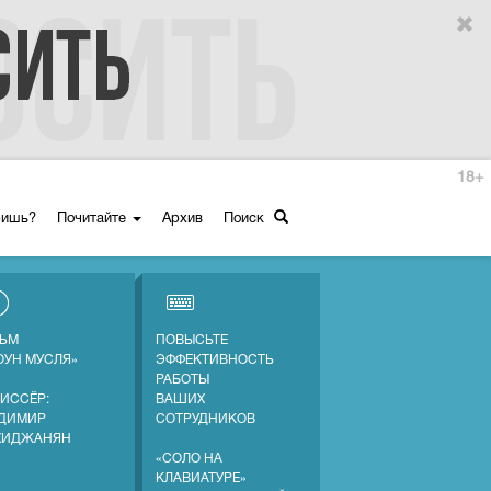
18+
ришь?
Почитайте
Архив
Поиск
ЬМ
ПОВЫСЬТЕ
ОУН МУСЛЯ»
ЭФФЕКТИВНОСТЬ
РАБОТЫ
ИССЁР:
ВАШИХ
ДИМИР
СОТРУДНИКОВ
ХИДЖАНЯН
«СОЛО НА
КЛАВИАТУРЕ»