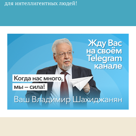
для интеллигентных людей
!