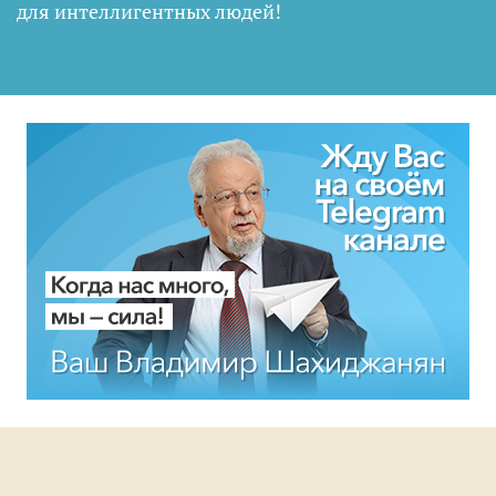
для интеллигентных людей
!