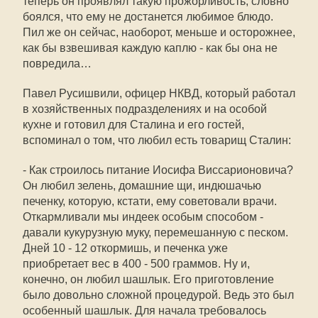
теперь он проявлял такую прожорливость, словно
боялся, что ему не достанется любимое блюдо.
Пил же он сейчас, наоборот, меньше и осторожнее,
как бы взвешивая каждую каплю - как бы она не
повредила…
Павел Русишвили, офицер НКВД, который работал
в хозяйственных подразделениях и на особой
кухне и готовил для Сталина и его гостей,
вспоминал о том, что любил есть товарищ Сталин:
- Как строилось питание ­Иосифа Виссарионовича?
Он любил зелень, домашние щи, индюшачью
печенку, которую, кстати, ему советовали врачи.
Откармливали мы индеек особым способом -
давали кукурузную муку, перемешанную с песком.
Дней 10 - 12 откормишь, и печенка уже
приобретает вес в 400 - 500 граммов. Ну и,
конечно, он любил шашлык. Его приготовление
было довольно сложной процедурой. Ведь это был
особенный шашлык. Для начала требовалось