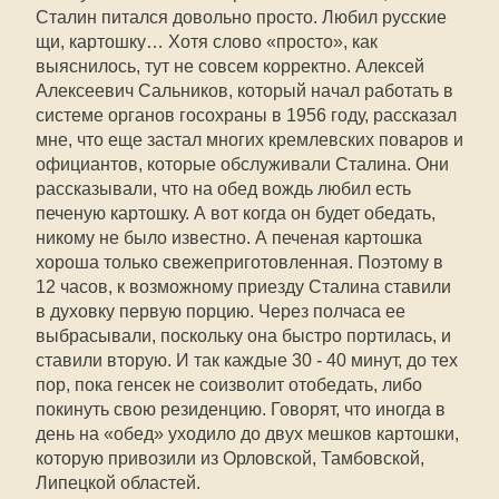
Сталин питался довольно просто. Любил русские
щи, картошку… Хотя слово «просто», как
выяснилось, тут не совсем корректно. Алексей
Алексеевич Сальников, который начал работать в
системе органов ­госохраны в 1956 году, рассказал
мне, что еще застал многих кремлевских поваров и
официантов, которые обслуживали Сталина. Они
рассказывали, что на обед вождь любил есть
печеную картошку. А вот когда он будет обедать,
никому не было известно. А печеная картошка
хороша только свежеприготовленная. Поэтому в
12 часов, к возможному приезду Сталина ставили
в духовку первую порцию. Через полчаса ее
выбрасывали, поскольку она быстро портилась, и
ставили вторую. И так каждые 30 - 40 минут, до тех
пор, пока генсек не соизволит отобедать, либо
покинуть свою резиденцию. Говорят, что иногда в
день на «обед» уходило до двух мешков картошки,
которую привозили из Орловской, Тамбовской,
Липецкой областей.