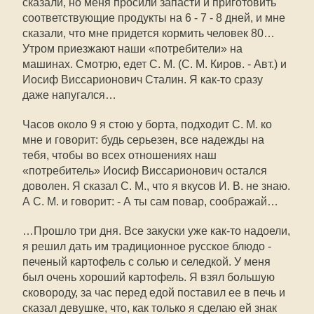
сказали, но меня просили запасти и приготовить
соответствующие продукты на 6 - 7 - 8 дней, и мне
сказали, что мне придется кормить человек 80…
Утром приезжают наши «потребители» на
машинах. Смотрю, едет С. М. (С. М. Киров. - Авт.) и
Иосиф Виссарионович Сталин. Я как-то сразу
даже напугался…
Часов около 9 я стою у борта, подходит С. М. ко
мне и говорит: будь серьезен, все надежды на
тебя, чтобы во всех отношениях наш
«потребитель» Иосиф Виссарионович остался
доволен. Я сказал С. М., что я вкусов И. В. не знаю.
А С. М. и говорит: - А ты сам повар, соображай…
…Прошло три дня. Все закуски уже как-то надоели,
я решил дать им традиционное русское блюдо -
печеный картофель с солью и селедкой. У меня
был очень хороший картофель. Я взял большую
сковороду, за час перед едой поставил ее в печь и
сказал девушке, что, как только я сделаю ей знак