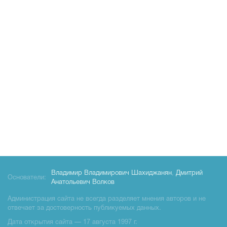
Владимир Владимирович Шахиджанян
,
Дмитрий
Основатели:
Анатольевич Волков
Администрация сайта не всегда разделяет мнения авторов и не
отвечает за достоверность публикуемых данных.
Дата открытия сайта — 17 августа 1997 г.