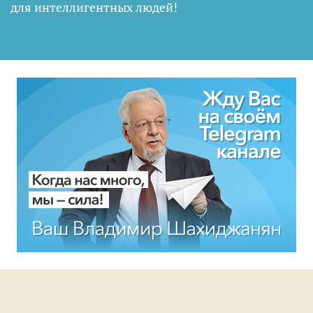
для интеллигентных людей
!