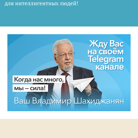
для интеллигентных людей
!