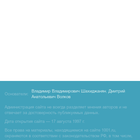
Владимир Владимирович Шахиджанян
,
Дмитрий
Основатели:
Анатольевич Волков
Администрация сайта не всегда разделяет мнения авторов и не
отвечает за достоверность публикуемых данных.
Дата открытия сайта — 17 августа 1997 г.
Все права на материалы, находящиемся на сайте 1001.ru,
охраняются в соответствии с законодательством РФ, в том числе,