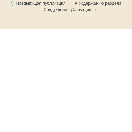
Предыдущая публикация
|
К содержанию раздела
|
Следующая публикация