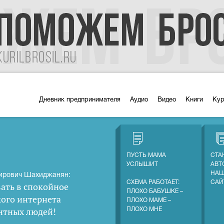
Дневник предпринимателя
Аудио
Видео
Книги
Ку
ПУСТЬ МАМА
СТА
УСЛЫШИТ
АВТ
НАШ
ирович Шахиджанян:
СХЕМА РАБОТАЕТ:
САЙ
ать в спокойное
ПЛОХО БАБУШКЕ –
кого интернета
ПЛОХО МАМЕ –
нтных людей
!
ПЛОХО МНЕ