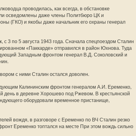
олководца проводилась, как всегда, в обстановке
ыли осведомлены даже члены Политбюро ЦК и
оны (ГКО) и якобы даже начальник его охраны генерал
, с 3 по 5 августа 1943 года. Сначала спецпоездом Сталин
онированном «Паккарде» отправился в район Юхнова. Туда
ндующий Западным фронтом генерал В.Д. Соколовский и
нин.
вором с ними Сталин остался доволен.
ндующим Калининским фронтом генералом А.И. Еременко,
й день в деревне Хорошево под Ржевом. В крестьянской
андующего оборудовали временное пристанище,
телей вождя, в разговоре с Еременко по ВЧ Сталин резко
фронт Еременко топтался на месте При этом вождь сильно