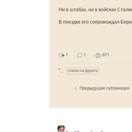
Ни в штабах, ни в войсках Стали
В поездке его сопровождал Берия
1
1
871
сталин на фронте
Предыдущая публикация