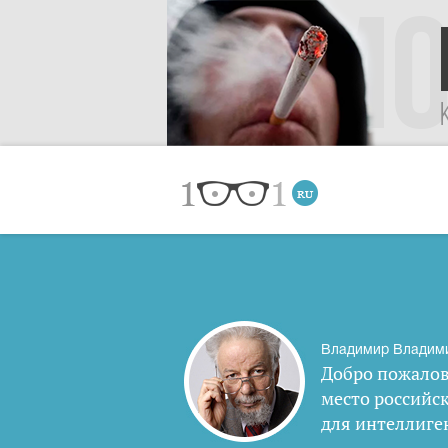
Владимир Владим
Добро пожалов
место российс
для интеллиге