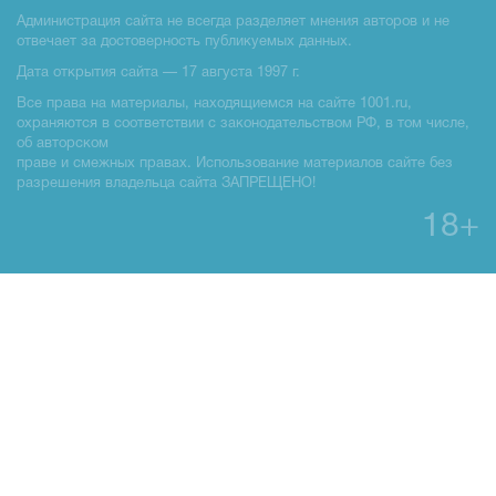
Администрация сайта не всегда разделяет мнения авторов и не
отвечает за достоверность публикуемых данных.
Дата открытия сайта — 17 августа 1997 г.
Все права на материалы, находящиемся на сайте 1001.ru,
охраняются в соответствии с законодательством РФ, в том числе,
об авторском
праве и смежных правах. Использование материалов сайте без
разрешения владельца сайта ЗАПРЕЩЕНО!
18+