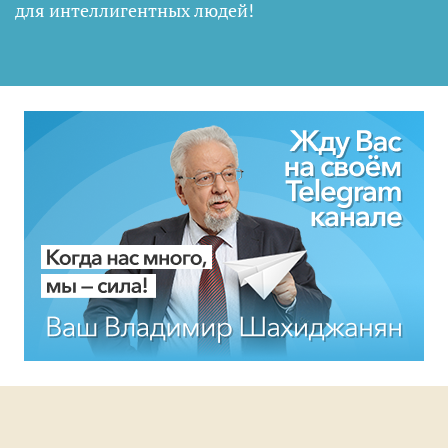
для интеллигентных людей
!