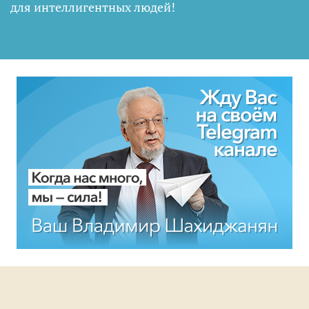
для интеллигентных людей
!