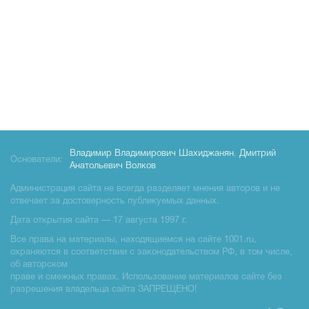
Владимир Владимирович Шахиджанян
,
Дмитрий
Основатели:
Анатольевич Волков
Администрация сайта не всегда разделяет мнения авторов и не
отвечает за достоверность публикуемых данных.
Дата открытия сайта — 17 августа 1997 г.
Все права на материалы, находящиемся на сайте 1001.ru,
охраняются в соответствии с законодательством РФ, в том числе,
об авторском
праве и смежных правах. Использование материалов сайте без
разрешения владельца сайта ЗАПРЕЩЕНО!