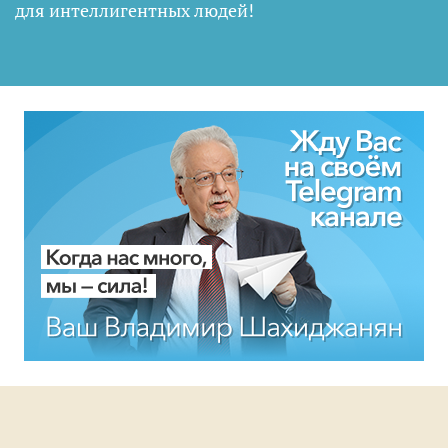
для интеллигентных людей
!