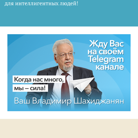
для интеллигентных людей
!