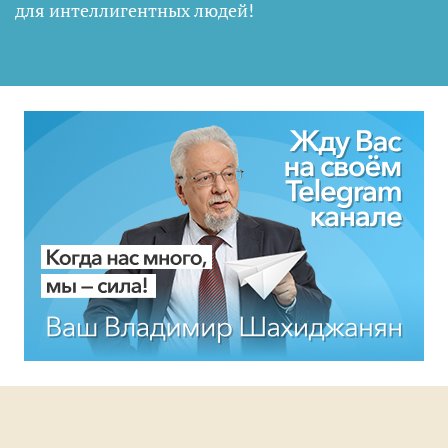
для интеллигентных людей
!