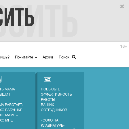
18+
ришь?
Почитайте
Архив
Поиск
ТЬ МАМА
ПОВЫСЬТЕ
ЛЫШИТ
ЭФФЕКТИВНОСТЬ
РАБОТЫ
МА РАБОТАЕТ:
ВАШИХ
ХО БАБУШКЕ –
СОТРУДНИКОВ
ХО МАМЕ –
ХО МНЕ
«СОЛО НА
КЛАВИАТУРЕ»