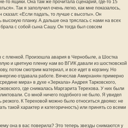
е-то ящики. Она там же прочитала сценарий, где-то 15
аться». Так я заполучил очень легко, как мне показалось,
н сказал: «Если падать, то лучше с высоты». Он
 высокую планку. А дальше она тряслась с нами на всех
брала с собой сына Сашу. Он тогда был совсем
 с пленкой. Произошла авария в Чернобыле, а Шостка
елую и цветную пленку нам во ВГИК давали из шостковской
ву, потом смотрим материал, и все идет в корзину. Но
энергию отдавала работе. Вячеслав Амирханян примерно
осредине мира» в духе «Зеркала» Андрея Тарковского,
рковского, где снималась Маргарита Терехова. У них были
иктовали. Со мной ничего подобного не было. Я увидел
 резкого. К Тереховой можно было относиться двояко: не
ть такой характер и категоричность) или принять со всеми
ему она в вас поверила? Это теперь звезды снимаются у