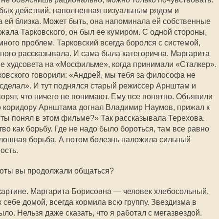
обых действий, наполненная визуальным рядом и
 ей близка. Может быть, она напоминала ей собственные
жала Тарковского, он был ее кумиром. С одной стороны,
 много проблем. Тарковский всегда боролся с системой,
ного рассказывала. И сама была категорична. Маргарита
е худсовета на «Мосфильме», когда принимали «Сталкер».
ковского говорили: «Андрей, мы тебя за философа не
 сделал». И тут поднялся старый режиссер Арнштам и
орят, что ничего не понимают. Ему все понятно. Объявили
о коридору Арнштама догнал Владимир Наумов, прижал к
о ты понял в этом фильме?» Так рассказывала Терехова.
о как борьбу. Где не надо было бороться, там все равно
лошная борьба. А потом болезнь наложила сильный
ость.
боты вы продолжали общаться?
картине. Маргарита Борисовна — человек хлебосольный,
 себе домой, всегда кормила всю группу. Звездизма в
о. Нельзя даже сказать, что я работал с мегазвездой.