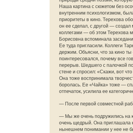
Наша картина с сюжетом без ос
внутренним психологизмом, была
приоритеты в кино. Терехова обо
он ее сделал, с другой — создал
коллегами — об этом Терехова м
Борисовна вспоминала заседани
Ее туда пригласили. Коллеги Тар
держим. Объясни, что за кино ты
поинтересовался, почему все гов
перерыв. Шедшего с палочкой п
стене и спросил: «Скажи, вот чт
Она тоже воспринимала творчеств
боролась. Ее «Чайка» тоже — сп
отпечаток, усилила ее категоричн
— После первой совместной ра
— Мы же очень подружились на 
очень щедрый. Она приглашала к
нынешнем понимании у нее не был