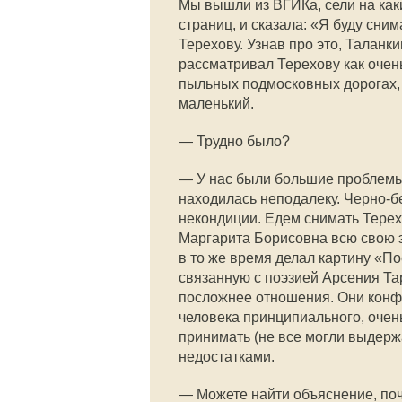
Мы вышли из ВГИКа, сели на каки
страниц, и сказала: «Я буду сним
Терехову. Узнав про это, Таланки
рассматривал Терехову как очень
пыльных подмосковных дорогах, 
маленький.
— Трудно было?
— У нас были большие проблемы
находилась неподалеку. Черно-б
некондиции. Едем снимать Терехо
Маргарита Борисовна всю свою 
в то же время делал картину «П
связанную с поэзией Арсения Та
посложнее отношения. Они конфл
человека принципиального, очень
принимать (не все могли выдержа
недостатками.
— Можете найти объяснение, поч