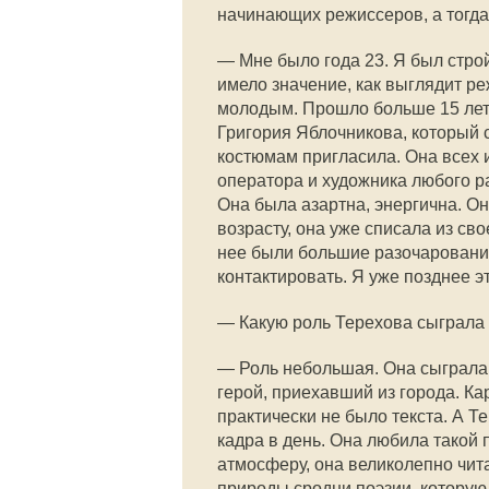
начинающих режиссеров, а тогда
— Мне было года 23. Я был строй
имело значение, как выглядит ре
молодым. Прошло больше 15 лет,
Григория Яблочникова, который 
костюмам пригласила. Она всех и
оператора и художника любого ра
Она была азартна, энергична. Он
возрасту, она уже списала из св
нее были большие разочарования 
контактировать. Я уже позднее э
— Какую роль Терехова сыграла
— Роль небольшая. Она сыграла
герой, приехавший из города. Ка
практически не было текста. А Т
кадра в день. Она любила такой
атмосферу, она великолепно чит
природы сродни поэзии, которую