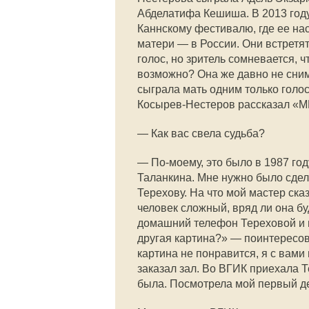
Абделатифа Кешиша. В 2013 году
Каннскому фестивалю, где ее нас
матери — в России. Они встретят
голос, но зритель сомневается, 
возможно? Она же давно не сним
сыграла мать одним только голо
Косырев-Нестеров рассказал «МК
— Как вас свела судьба?
— По-моему, это было в 1987 год
Таланкина. Мне нужно было сдел
Терехову. На что мой мастер ска
человек сложный, вряд ли она бу
домашний телефон Тереховой и по
другая картина?» — поинтересов
картина не понравится, я с вами 
заказал зал. Во ВГИК приехала Т
была. Посмотрела мой первый д