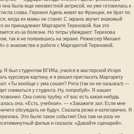
 она была еще неизвестной актрисой, но уже готовилась к
тигла слава. Героиня Адель живет во Франции, ее брат по
ся, когда их мамы не станет. С экрана звучит знакомый
что он принадлежит Маргарите Тереховой. Как это
ается из-за болезни. Но титры убеждают: Терехова
сом, так и не появившись на экране. Режиссер Михаил
» о знакомстве и работе с Маргаритой Тереховой.
у. Я был студентом ВГИКа, учился в мастерской Игоря
ать курсовую картину, и я решил пригласить Маргариту
зал: «Ты вообще с ума сошел? Рита (так он ее называл) —
дет сниматься у студента. Ну, попробуй». Я нашел
звонил. Она сняла трубку. «У вас есть какая-нибудь
алась она. «Есть, учебная». — «Закажите зал. Если мне
ничего обсуждать не буду». Сказала резко и категорично. Я
ерехова. Это было такое событие! Она там ни разу не
есятиминутный фильм и сказала: «Давайте сценарий».