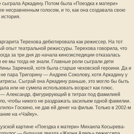
е сыграла Аркадину. Потом была «Поездка к матери»
е несравненным голосом, и то, как она создавала свою
 история.
ргарита Терехова дебютировала как режиссер. На тот
ый опыт театральной режиссуры. Терехова говорила, что
огда за три дня до начала киноэкспедиции отказалась
 ее мы тогда не знали. Главные роли сыграли дети
Нины Заречной, хотя была старше чеховской героини. Да и
не пара Тригорину — Андрею Соколову, хотя Аркадину у
актрисы. Сыграй она Аркадину раньше, это могло бы быть
дала или не сумела использовать возраст как плюс.
 — Александр, фигурирующий в титрах под фамилией
ыло, чтобы никого не раздражать засильем одной фамилии.
тило» Госкино, не дав ей денег на фильм. Только в 2002-м
ание на «Чайку».
узской картине «Поездка к матери» Михаила Косырева-
копулос — будущая звезда «Жизни Адель» режиссера