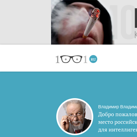
Владимир Владим
Добро пожалов
место российс
для интеллиге