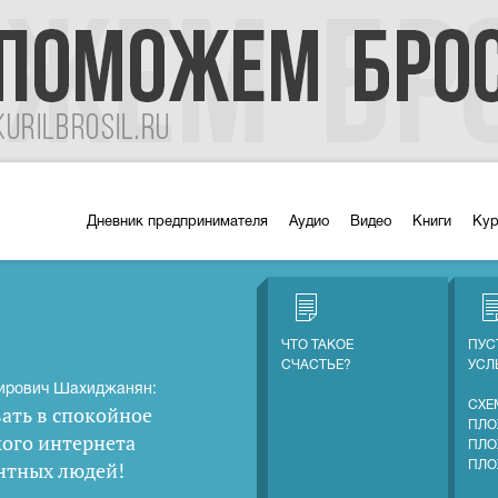
Дневник предпринимателя
Аудио
Видео
Книги
Ку
ЧТО ТАКОЕ
ПУС
СЧАСТЬЕ?
УС
ирович Шахиджанян:
СХЕ
ать в спокойное
ПЛО
кого интернета
ПЛО
нтных людей
!
ПЛО