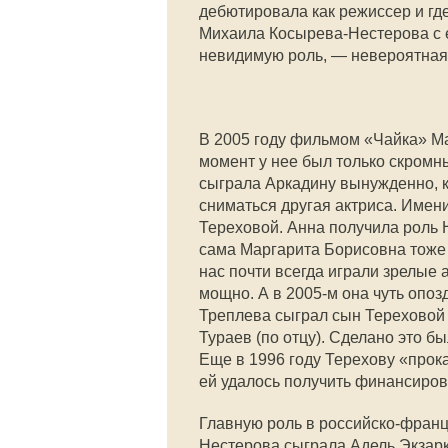
дебютировала как режиссер и гд
Михаила Косырева-Нестерова с е
невидимую роль, — невероятная
В 2005 году фильмом «Чайка» Ма
момент у нее был только скромн
сыграла Аркадину вынужденно, к
сниматься другая актриса. Имени
Тереховой. Анна получила роль 
сама Маргарита Борисовна тоже 
нас почти всегда играли зрелые 
мощно. А в 2005-м она чуть опоз
Треплева сыграл сын Тереховой
Тураев (по отцу). Сделано это б
Еще в 1996 году Терехову «прока
ей удалось получить финансиров
Главную роль в российско-франц
Нестерова сыграла Адель Экзар