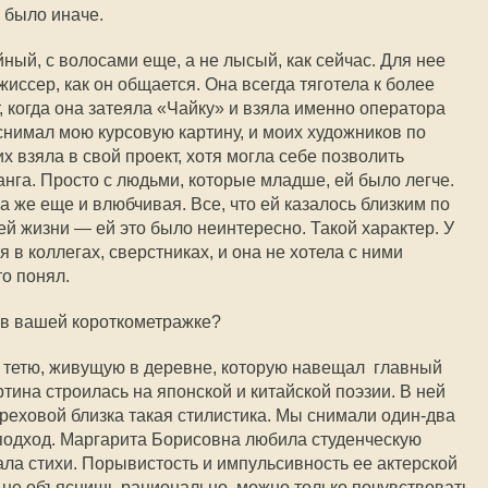
 было иначе.
ный, с волосами еще, а не лысый, как сейчас. Для нее
жиссер, как он общается. Она всегда тяготела к более
 когда она затеяла «Чайку» и взяла именно оператора
снимал мою курсовую картину, и моих художников по
х взяла в свой проект, хотя могла себе позволить
нга. Просто с людьми, которые младше, ей было легче.
а же еще и влюбчивая. Все, что ей казалось близким по
оей жизни — ей это было неинтересно. Такой характер. У
в коллегах, сверстниках, и она не хотела с ними
то понял.
 в вашей короткометражке?
 тетю, живущую в деревне, которую навещал главный
ртина строилась на японской и китайской поэзии. В ней
ереховой близка такая стилистика. Мы снимали один-два
 подход. Маргарита Борисовна любила студенческую
ала стихи. Порывистость и импульсивность ее актерской
 не объяснишь рационально, можно только почувствовать.