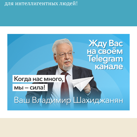
для интеллигентных людей
!