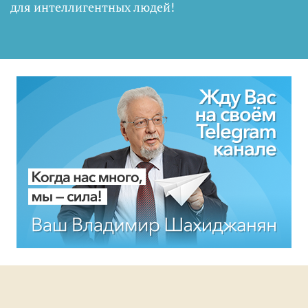
для интеллигентных людей
!