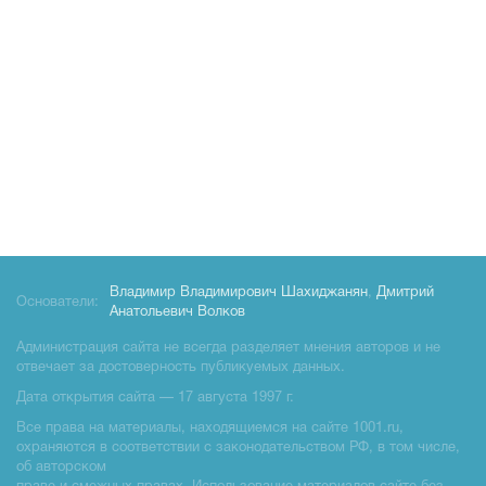
Владимир Владимирович Шахиджанян
,
Дмитрий
Основатели:
Анатольевич Волков
Администрация сайта не всегда разделяет мнения авторов и не
отвечает за достоверность публикуемых данных.
Дата открытия сайта — 17 августа 1997 г.
Все права на материалы, находящиемся на сайте 1001.ru,
охраняются в соответствии с законодательством РФ, в том числе,
об авторском