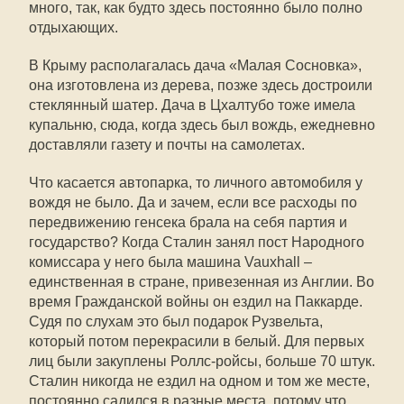
много, так, как будто здесь постоянно было полно
отдыхающих.
В Крыму располагалась дача «Малая Сосновка»,
она изготовлена из дерева, позже здесь достроили
стеклянный шатер. Дача в Цхалтубо тоже имела
купальню, сюда, когда здесь был вождь, ежедневно
доставляли газету и почты на самолетах.
Что касается автопарка, то личного автомобиля у
вождя не было. Да и зачем, если все расходы по
передвижению генсека брала на себя партия и
государство? Когда Сталин занял пост Народного
комиссара у него была машина Vauxhall –
единственная в стране, привезенная из Англии. Во
время Гражданской войны он ездил на Паккарде.
Судя по слухам это был подарок Рузвельта,
который потом перекрасили в белый. Для первых
лиц были закуплены Роллс-ройсы, больше 70 штук.
Сталин никогда не ездил на одном и том же месте,
постоянно садился в разные места, потому что