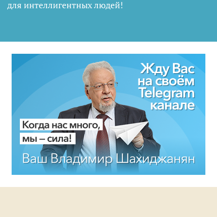
для интеллигентных людей
!