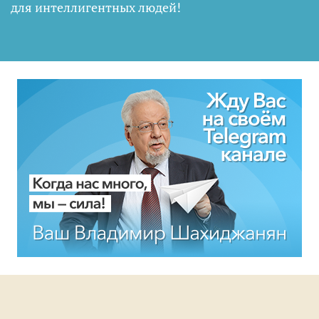
для интеллигентных людей
!