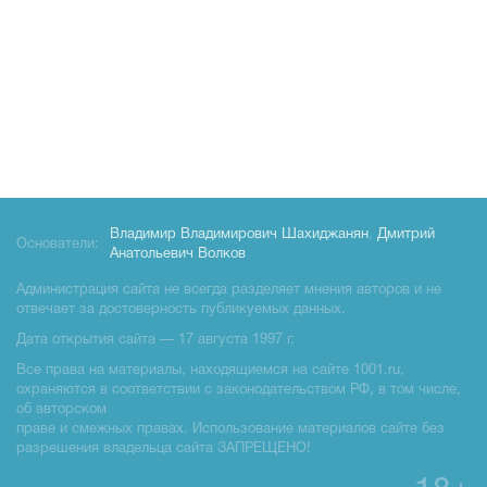
Владимир Владимирович Шахиджанян
,
Дмитрий
Основатели:
Анатольевич Волков
Администрация сайта не всегда разделяет мнения авторов и не
отвечает за достоверность публикуемых данных.
Дата открытия сайта — 17 августа 1997 г.
Все права на материалы, находящиемся на сайте 1001.ru,
охраняются в соответствии с законодательством РФ, в том числе,
об авторском
праве и смежных правах. Использование материалов сайте без
разрешения владельца сайта ЗАПРЕЩЕНО!