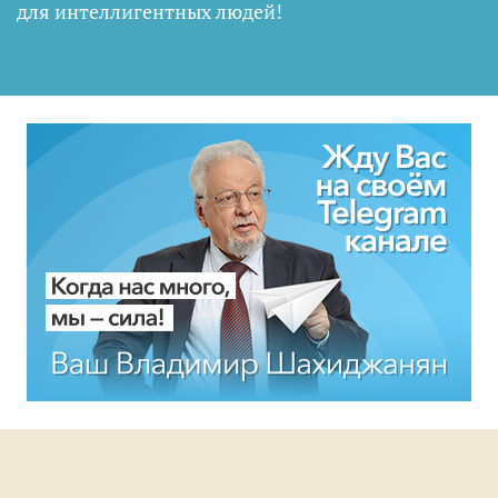
для интеллигентных людей
!